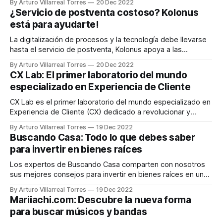
By Arturo Villarreal Torres
20 Dec 2022
propósito de toda inmobiliaria, además de ser un canal
¿Servicio de postventa costoso? Kolonus
óptimo de inversión, es conseguir la mejor rentabilidad de
está para ayudarte!
su negocio. Esto
La digitalización de procesos y la tecnología debe llevarse
hasta el servicio de postventa, Kolonus apoya a las
inmobiliarias para que ahorren y sean más eficientes en el
By Arturo Villarreal Torres
20 Dec 2022
proceso de entrega de propiedades. Disminuye el costo de
CX Lab: El primer laboratorio del mundo
adquisición, reduce las quejas, atiende de manera más
especializado en Experiencia de Cliente
eficiente la atención de garantías
CX Lab es el primer laboratorio del mundo especializado en
Experiencia de Cliente (CX) dedicado a revolucionar y
desarrollar soluciones. Todo en mejora de nuestra calidad
By Arturo Villarreal Torres
19 Dec 2022
de vida, mitigando errores y carencias, y preservando la
Buscando Casa: Todo lo que debes saber
autenticidad y lo genuino de las cosas. La idea nació de la
para invertir en bienes raíces
mano de dos
Los expertos de Buscando Casa comparten con nosotros
sus mejores consejos para invertir en bienes raíces en un
futuro próximo. Todo esto conociendo que el mercado de
By Arturo Villarreal Torres
19 Dec 2022
bienes raíces es una de las fuentes de inversión más
Mariiachi.com: Descubre la nueva forma
fuertes en el país, y que promete números positivos para el
para buscar músicos y bandas
2023. Si