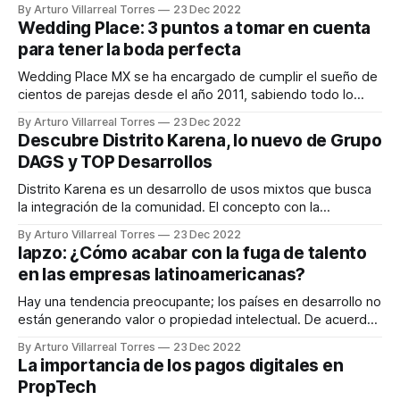
sexto aniversario, Mulligans organizó un exclusivo torneo al
By Arturo Villarreal Torres
23 Dec 2022
que asistieron sus clientes más especiales. Trascendió que
Wedding Place: 3 puntos a tomar en cuenta
los participantes se hicieron acreedores a más de 50 mil
para tener la boda perfecta
pesos en premios
Wedding Place MX se ha encargado de cumplir el sueño de
cientos de parejas desde el año 2011, sabiendo todo lo
necesario para tener una boda perfecta. De acuerdo con su
By Arturo Villarreal Torres
23 Dec 2022
experiencia en 11 años de servicio como Wedding Planners,
Descubre Distrito Karena, lo nuevo de Grupo
estos son algunos de los puntos que debes tomar en
DAGS y TOP Desarrollos
Distrito Karena es un desarrollo de usos mixtos que busca
la integración de la comunidad. El concepto con la
naturaleza, aunada a la integración orgánica al espacio,
By Arturo Villarreal Torres
23 Dec 2022
serán la visión a llevar a cabo trayendo un concepto
lapzo: ¿Cómo acabar con la fuga de talento
visionario, con la versatilidad y oportunidad para quienes
en las empresas latinoamericanas?
buscar un estilo de vida
Hay una tendencia preocupante; los países en desarrollo no
están generando valor o propiedad intelectual. De acuerdo
con Deloitte, siete de cada 10 empleadores en todo el
By Arturo Villarreal Torres
23 Dec 2022
mundo cuentan lo mucho que les está costando encontrar
La importancia de los pagos digitales en
trabajadores con la combinación adecuada de habilidades
PropTech
técnicas y capacidades humanas. En consecuencia de