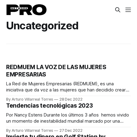
Uncategorized
REDMUEM LA VOZ DE LAS MUJERES
EMPRESARIAS
La Red de Mujeres Empresarias (REDMUEM), es una
iniciativa que da voz a las mujeres que han decidido crear
una empresa dándoles la oportunidad de crecer profesional
By Arturo Villarreal Torres
28 Dec 2022
y personalmente, basado en valores humanos. De acuerdo
Tendencias tecnológicas 2023
con cifras del INEGI las mujeres emprendedoras son
propietarias de un tercio (36.6%) de
Por Nancy Estens Durante los últimos 3 años hemos vivido
un momento de inestabilidad mundial marcado por una
pandemia, inflación, agitación geopolítica, problemas de
By Arturo Villarreal Torres
27 Dec 2022
suministro, bloqueos, etc. Este panorama cargado de retos
Invierte tu dinero en Golf Station by