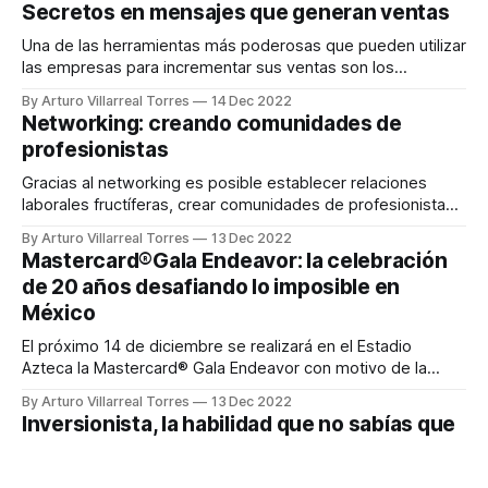
sobrevivir. Sin embargo, y de acuerdo a lo que Moris Dieck
Secretos en mensajes que generan ventas
señala, la educación financiera es un tema que vive
Una de las herramientas más poderosas que pueden utilizar
las empresas para incrementar sus ventas son los
mensajes que envía a sus clientes potenciales a través de
By Arturo Villarreal Torres
14 Dec 2022
redes sociales o de su página de Internet.
Networking: creando comunidades de
profesionistas
Gracias al networking es posible establecer relaciones
laborales fructíferas, crear comunidades de profesionistas
y contactos con especialistas del sector, emprendedores o
By Arturo Villarreal Torres
13 Dec 2022
directivos a diferentes niveles.
Mastercard®️Gala Endeavor: la celebración
de 20 años desafiando lo imposible en
México
El próximo 14 de diciembre se realizará en el Estadio
Azteca la Mastercard®️ Gala Endeavor con motivo de la
celebración de los 20 años de la organización en México.
By Arturo Villarreal Torres
13 Dec 2022
Esta edición presentada por Televisa reunirá a las
Inversionista, la habilidad que no sabías que
personalidades más emblemáticas del sector empresarial y
tenías
del ecosistema emprendedor, siendo este el
Descubre el inversionista que llevas dentro y por qué es