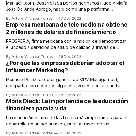
Mariiachi.com, desarrollada por los hermanos Hugo y María
José De Anda Abrego, nació como una plataforma
revolucionaria para apoyar el talento mexicano en el mundo
By Arturo Villarreal Torres
17 Dec 2022
de la música. Funciona como un directorio de músicos,
Empresa mexicana de telemedicina obtiene
gratuito tanto para las personas que buscan músicos como
2 millones de dólares de financiamiento
para los artistas y bandas que
PROSPERiA, firma mexicana con la misión de democratizar
el acceso a servicios de salud de calidad a través de
tecnología, particularmente inteligencia artificial (IA), obtuvo
By Arturo Villarreal Torres
16 Dec 2022
un financiamiento de 2 millones de dólares de “Cardo
¿Por qué las empresas deberían adoptar el
Health”, fondo de inversión sueco, dedicado a apoyar
Influencer Marketing?
iniciativas tecnológicas del sector salud. De acuerdo con
Mauricio Pérez, director general de MPV Management,
compartió con nosotros algunas razones por las que las
empresas deberían adoptar el Influencer Marketing como
By Arturo Villarreal Torres
15 Dec 2022
un nuevo camino hacia los objetivos establecidos para sus
Moris Dieck: La importancia de la educación
campañas. Para Mauricio, las compañías necesitan integrar
financiera para la vida
a las personas que tienen la capacidad de influenciar las
decisiones
La educación es una de las bases más importantes para el
desarrollo de un ser humano, pues a través de las
experiencias del día a día, aprendemos lo “necesario” para
By Arturo Villarreal Torres
15 Dec 2022