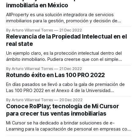
aprende y continúa desarrollándose en las diferentes
inmobiliaria en México
etapas de su vida. Talisis está integrado por cinco marcas
educativas;
AllProperty es una solución integradora de servicios
inmobiliarios para la gestión, promoción y decisión de
activos inmobiliarios. Respaldados por sus años de
By Arturo Villarreal Torres
21 Dec 2022
experiencia, en AllProperty te ayudan a vender, comprar
Relevancia de la Propiedad Intelectual en el
una o varias propiedades, además de asesorarte con un
real state
simulador de crédito para ello. Todo esto gracias a la
implementación
Un ejemplo claro, es la protección intelectual dentro del
ámbito inmobiliario. Pudiera creerse que con el simple
hecho de que la constructora o inmobiliaria cuente con el
By Arturo Villarreal Torres
21 Dec 2022
registro de marca es suficiente. Sin embargo, el ámbito de
Rotundo éxito en Las 100 PRO 2022
protección va mucho más allá del registro marcario de un
desarrollo y de
En días pasados se llevó a cabo la gala de premiación de
Las 100 PRO 2022 en el Anexo 4 de la Universidad
Panamericana en la Ciudad de México. El evento que contó
By Arturo Villarreal Torres
20 Dec 2022
con la presencia de más de 150 personas, entre
Conoce RolPlay; tecnología de Mi Cursor
ganadores, representantes de fondos de inversión e
para crecer tus ventas inmobiliarias
invitados
Mi Cursor se ha dedicado a brindar soluciones de e-
Learning para la capacitación de personal en empresas con
distintos giros. El equipo de Mi Cursor reconoce que el