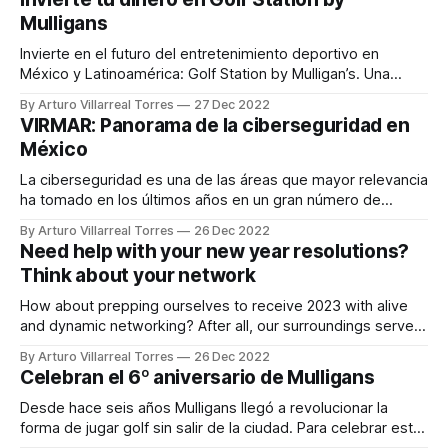
también ha desembocado en un momento idóneo para
Mulligans
cambiar la forma de hacer negocios y un punto de
Invierte en el futuro del entretenimiento deportivo en
México y Latinoamérica: Golf Station by Mulligan’s. Una
experiencia de juego innovadora y 100% personalizable.
By Arturo Villarreal Torres
27 Dec 2022
VIRMAR: Panorama de la ciberseguridad en
México
La ciberseguridad es una de las áreas que mayor relevancia
ha tomado en los últimos años en un gran número de
empresas mexicanas. De acuerdo con Raquel Villarreal,
By Arturo Villarreal Torres
26 Dec 2022
asesora estratégica de VIRMAR, México es el país que más
Need help with your new year resolutions?
ciberataques registró en Latinoamérica en 2021. Las cifras
Think about your network
muestran que nuestro país
How about prepping ourselves to receive 2023 with alive
and dynamic networking? After all, our surroundings serve
as a projection of who we are and where we are going.
By Arturo Villarreal Torres
26 Dec 2022
Celebran el 6º aniversario de Mulligans
Desde hace seis años Mulligans llegó a revolucionar la
forma de jugar golf sin salir de la ciudad. Para celebrar este