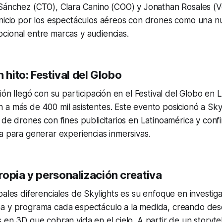
Sánchez (CTO), Clara Canino (COO) y Jonathan Rosales (Ve
inicio por los espectáculos aéreos con drones como una 
cional entre marcas y audiencias.
n hito: Festival del Globo
xión llegó con su participación en el Festival del Globo en
a más de 400 mil asistentes. Este evento posicionó a Sky
 de drones con fines publicitarios en Latinoamérica y confi
a para generar experiencias inmersivas.
ropia y personalización creativa
pales diferenciales de Skylights es su enfoque en investiga
a y programa cada espectáculo a la medida, creando des
 en 3D que cobran vida en el cielo. A partir de un storytel