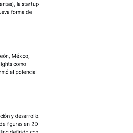
ntas), la startup
nueva forma de
 León, México,
lights como
rmó el potencial
ción y desarrollo.
de figuras en 2D
ling definido con