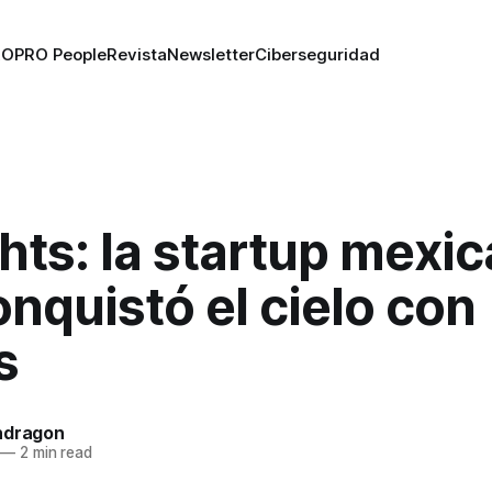
RO
PRO People
Revista
Newsletter
Ciberseguridad
hts: la startup mexi
nquistó el cielo con
s
ndragon
—
2 min read