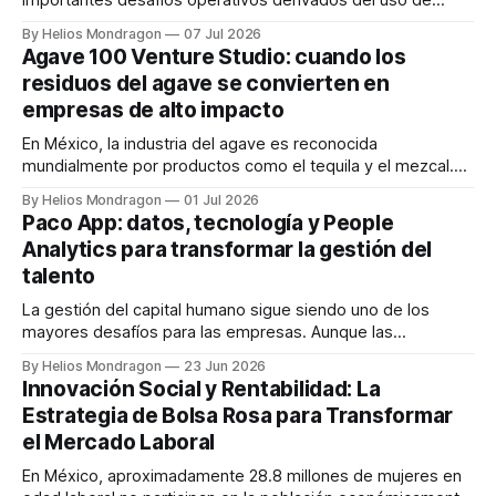
importantes desafíos operativos derivados del uso de
procesos manuales, hojas de cálculo y múltiples canales de
By Helios Mondragon
07 Jul 2026
comunicación para coordinar personal, turnos e incidencias.
Agave 100 Venture Studio: cuando los
Frente a este panorama surge TORS, una startup mexicana
residuos del agave se convierten en
especializada en soluciones SaaS que busca convertirse en
empresas de alto impacto
el sistema
En México, la industria del agave es reconocida
mundialmente por productos como el tequila y el mezcal.
Sin embargo, detrás de esta cadena productiva existe un
By Helios Mondragon
01 Jul 2026
desafío ambiental de enormes dimensiones:
Paco App: datos, tecnología y People
aproximadamente el 95% del agave termina convertido en
Analytics para transformar la gestión del
residuos como bagazo, pencas, fibras y vinazas. Con el
talento
objetivo de
La gestión del capital humano sigue siendo uno de los
mayores desafíos para las empresas. Aunque las
organizaciones generan grandes cantidades de información
By Helios Mondragon
23 Jun 2026
sobre sus colaboradores, muchas decisiones continúan
Innovación Social y Rentabilidad: La
tomándose con base en percepciones, hojas de cálculo y
Estrategia de Bolsa Rosa para Transformar
procesos manuales. Ante este panorama surge Paco App,
el Mercado Laboral
una startup mexicana que
En México, aproximadamente 28.8 millones de mujeres en