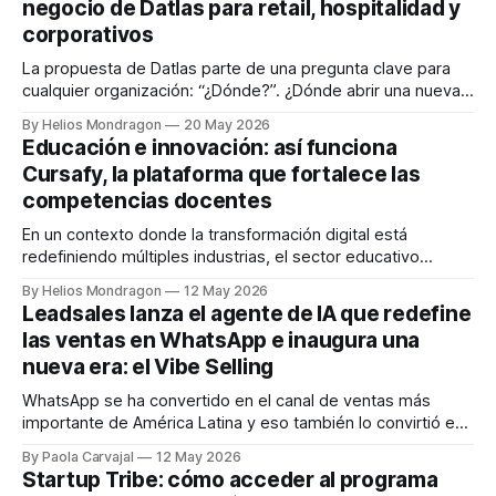
negocio de Datlas para retail, hospitalidad y
latinoamericana que está demostrando cómo la tecnología
corporativos
puede convertirse en una herramienta poderosa
La propuesta de Datlas parte de una pregunta clave para
cualquier organización: “¿Dónde?”. ¿Dónde abrir una nueva
sucursal? ¿Dónde encontrar clientes potenciales? ¿Dónde
By Helios Mondragon
20 May 2026
lanzar un producto? Para responder estas preguntas, la
Educación e innovación: así funciona
empresa combina Big Data, analítica avanzada e inteligencia
Cursafy, la plataforma que fortalece las
artificial respaldándose en más de 2,000 fuentes de
competencias docentes
información y
En un contexto donde la transformación digital está
redefiniendo múltiples industrias, el sector educativo
enfrenta uno de sus mayores desafíos: preparar a los
By Helios Mondragon
12 May 2026
docentes para responder a nuevas dinámicas de
Leadsales lanza el agente de IA que redefine
aprendizaje. En ese escenario surge Cursafy, una startup
las ventas en WhatsApp e inaugura una
enfocada en fortalecer las competencias de los profesores
nueva era: el Vibe Selling
mediante formación continua, acompañamiento
WhatsApp se ha convertido en el canal de ventas más
importante de América Latina y eso también lo convirtió en
el más saturado. Hoy, el consumidor latinoamericano recibe
By Paola Carvajal
12 May 2026
decenas de mensajes comerciales al día dentro de una
Startup Tribe: cómo acceder al programa
aplicación que originalmente nació para hablar con