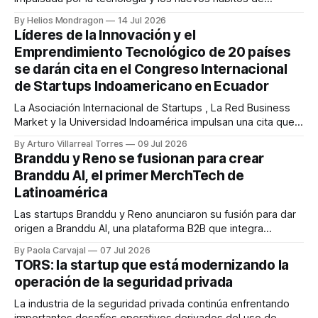
consumo. En este contexto surge SCAPE, una startup que
By Helios Mondragon
14 Jul 2026
busca democratizar el acceso a servicios de spa y masaje
Líderes de la Innovación y el
premium mediante una plataforma digital que conecta a
Emprendimiento Tecnológico de 20 países
terapeutas certificados con clientes particulares, empresas
se darán cita en el Congreso Internacional
y
de Startups Indoamericano en Ecuador
La Asociación Internacional de Startups , La Red Business
Market y la Universidad Indoamérica impulsan una cita que
posicionará al Centro de Ecuador como el corazón del
By Arturo Villarreal Torres
09 Jul 2026
emprendimiento y la innovación Firmas como el BID Banco
Branddu y Reno se fusionan para crear
Interamericano de Desarrollo, Imagine, Startups Bolivia, la
Branddu AI, el primer MerchTech de
Asociación de Startups de Brasil, Sia Startups, Pista
Latinoamérica
Las startups Branddu y Reno anunciaron su fusión para dar
origen a Branddu AI, una plataforma B2B que integra
inteligencia artificial, tecnología propia y una red de
By Paola Carvajal
07 Jul 2026
proveedores regionales e internacionales para transformar
TORS: la startup que está modernizando la
la forma en que las empresas compran merchandising y
operación de la seguridad privada
productos promocionales en Latinoamérica. Como parte
del lanzamiento,
La industria de la seguridad privada continúa enfrentando