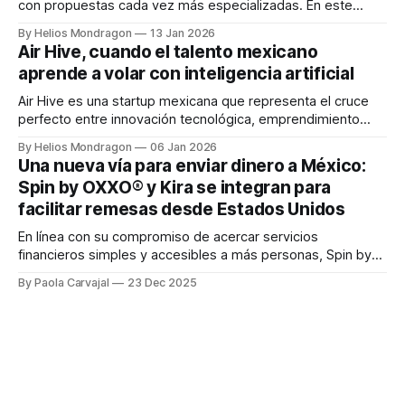
con propuestas cada vez más especializadas. En este
contexto surge Kontempo, una startup mexicana que ha
By Helios Mondragon
13 Jan 2026
logrado posicionarse como una de las plataformas líderes
Air Hive, cuando el talento mexicano
de pagos B2B, diseñada específicamente para atender las
aprende a volar con inteligencia artificial
necesidades del sector industrial. A diferencia de las
soluciones de consumo
Air Hive es una startup mexicana que representa el cruce
perfecto entre innovación tecnológica, emprendimiento
joven y propósito social. Fundada por Eduardo y Alberto
By Helios Mondragon
06 Jan 2026
Castro Villasana, junto con Rafael Sedas de Icaza, tres
Una nueva vía para enviar dinero a México:
ingenieros egresados de la Universidad de Monterrey, la
Spin by OXXO® y Kira se integran para
empresa nació con una convicción clara: el talento
facilitar remesas desde Estados Unidos
mexicano
En línea con su compromiso de acercar servicios
financieros simples y accesibles a más personas, Spin by
OXXO® inició una colaboración para recibir fondos desde
By Paola Carvajal
23 Dec 2025
Estados Unidos, a través de una alianza estratégica
Jeeves refuerza su operación en México
impulsada por Kira, una plataforma tecnológica, que
con una financiación de US$100 millones
desarrolla una infraestructura para transferencias
internacionales. Kira, en colaboración con
Jeeves, plataforma global de infraestructura financiera para
empresas, anunció una nueva financiación por US$100
millones de Community Investment Management (“CIM”),
By Paola Carvajal
16 Dec 2025