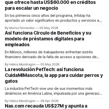
que ofrece hasta US$60.000 en créditos
personas cercanas. La tolerancia se reduce.
para escalar un negocio
En los primeros cinco años del programa, Infobip ha
aportado un valor significativo en productos y servicios a
sus miembros, ayudándolos a desarrollar y escalar sus
By Marisa Fernandez
06 May 2026
comunicaciones con clientes en todo el mundo.
Así funciona Círculo de Beneficios y su
Latinoamérica, mayo de 2026.– La plataforma global de
modelo de préstamos digitales para
comunicaciones en la nube con enfoque en IA, Infobip,
empleados
En México, millones de trabajadores enfrentan estrés
financiero derivado de la falta de acceso a opciones de
crédito accesibles, rápidas y transparentes. En ese
By Helios Mondragon
05 May 2026
contexto surge Círculo de Beneficios, una startup fintech
La revolución PetTech: así funciona
mexicana que busca modernizar la manera en que los
CuidaMiMascota, la app para cuidar perros y
empleados obtienen préstamos y adelantos de nómina
gatos
mediante una
La industria PetTech vive uno de sus momentos más
dinámicos en América Latina, impulsada por una generación
de consumidores que considera a perros y gatos parte
By Helios Mondragon
28 Apr 2026
esencial de la familia. En este escenario surge
Nas.com recauda US$27M y apunta a
CuidaMiMascota, una startup mexicana que busca