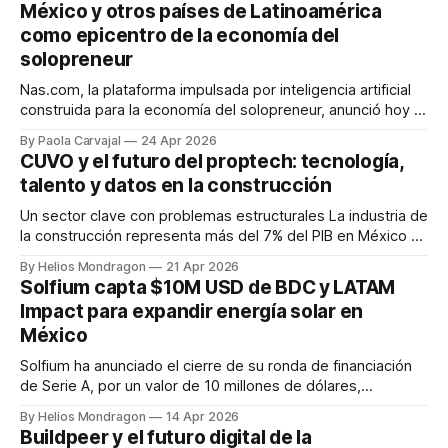
México y otros países de Latinoamérica
transformar la manera en que las personas encuentran
como epicentro de la economía del
cuidado para
solopreneur
Nas.com, la plataforma impulsada por inteligencia artificial
construida para la economía del solopreneur, anunció hoy el
cierre de una ronda de financiamiento Serie A de 27
By Paola Carvajal
24 Apr 2026
millones de dólares, liderada por Khosla Ventures —el
CUVO y el futuro del proptech: tecnología,
fondo de Silicon Valley detrás de OpenAI, Stripe y GitLab—
talento y datos en la construcción
con la participación de Lightspeed
Un sector clave con problemas estructurales La industria de
la construcción representa más del 7% del PIB en México y
tiene impacto en 3 de cada 4 actividades económicas. Sin
By Helios Mondragon
21 Apr 2026
embargo, enfrenta desafíos críticos: hasta el 95% de las
Solfium capta $10M USD de BDC y LATAM
obras no se entregan en tiempo o con la calidad esperada,
Impact para expandir energía solar en
México
Solfium ha anunciado el cierre de su ronda de financiación
de Serie A, por un valor de 10 millones de dólares,
inicialmente anunciada en noviembre de 2025. La ronda ha
By Helios Mondragon
14 Apr 2026
sido liderada por Accion y ALIVE Ventures, con la
Buildpeer y el futuro digital de la
participación de BDC Capital, LATAM Impact Fund y Kamay