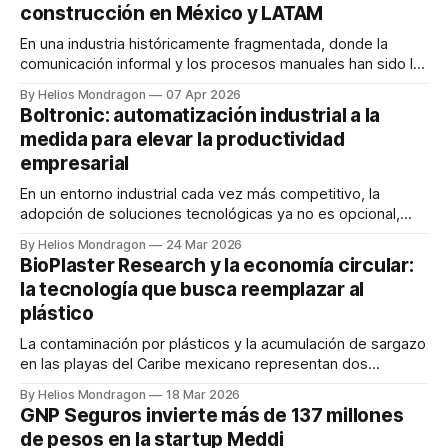
construcción en México y LATAM
Ventures. Esta
En una industria históricamente fragmentada, donde la
comunicación informal y los procesos manuales han sido la
norma, surge Buildpeer como una solución tecnológica
By Helios Mondragon
07 Apr 2026
diseñada para transformar la manera en que se gestionan
Boltronic: automatización industrial a la
los proyectos de construcción en Latinoamérica. Fundada
medida para elevar la productividad
en 2022 por Mauricio Valdés y Ernesto González, Buildpeer
empresarial
nace a
En un entorno industrial cada vez más competitivo, la
adopción de soluciones tecnológicas ya no es opcional,
sino estratégica. En este contexto surge Boltronic, una
By Helios Mondragon
24 Mar 2026
startup mexicana especializada en automatización industrial
BioPlaster Research y la economía circular:
que está transformando la forma en que las empresas
la tecnología que busca reemplazar al
optimizan sus procesos productivos. Fundada por Sergio
plástico
Padilla, Boltronic se
La contaminación por plásticos y la acumulación de sargazo
en las playas del Caribe mexicano representan dos
desafíos ambientales de gran escala. Frente a este
By Helios Mondragon
18 Mar 2026
escenario surge BioPlaster Research, una startup mexicana
GNP Seguros invierte más de 137 millones
que busca transformar esta problemática en una solución
de pesos en la startup Meddi
sostenible mediante el desarrollo de biomateriales