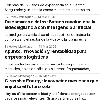
derivados de esta alga
Con más de 120 años de experiencia en el Sector
Asegurador y un amplio conocimiento de los retos en
materia de salud y asegurabilidad en México, GNP Seguros,
By Franck Velázquez
14 Mar 2026
apuesta por la innovación y el uso de nuevas tecnologías
De cámaras a datos: Batech revoluciona la
para promover no sólo una mayor cultura del seguro, sino
videovigilancia con inteligencia artificial
también para
La inteligencia artificial continúa redefiniendo industrias
completas, y el sector de la videovigilancia no es la
excepción. En este contexto surge Batech, una startup
By Helios Mondragon
10 Mar 2026
tecnológica que está transformando las cámaras de
Apunto, innovación y rentabilidad para
seguridad tradicionales en herramientas de análisis
empresas logísticas
estratégico para empresas. Fundada por Luciano Palla
(CEO) y Salvador Pérez (CTO), la
En un sector históricamente marcado por procesos
manuales, hojas de cálculo y sistemas fragmentados,
Apunto surge como una propuesta innovadora para
By Helios Mondragon
02 Mar 2026
modernizar la operación de los freight forwarders en
Girasolve Energy: Innovación mexicana que
América Latina. Fundada en 2024 en Monterrey, Nuevo
impulsa el futuro solar
León, esta startup busca convertirse en la plataforma
tecnológica líder del sector, enfocándose
Hoy en día la sostenibilidad y la eficiencia energética son
cada vez más relevantes, Girasolve Energy se ha
consolidado como una empresa mexicana referente en el