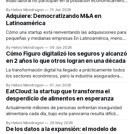
edad laboral no participan en la población económicamente
activa. Para las empresas, esto representa un paradójico
By Helios Mondragon
15 Jun 2026
desafío: hay escasez crítica de talento mientras existe un
Adquiere: Democratizando M&A en
vasto reservorio de profesionales calificadas sin acceso a
Latinoamérica
oportunidades. Sobre este punto, Ana Lucía Cepeda,
fundadora
Cómo una startup está reinventando las adquisiciones para
pequeñas y medianas empresas En Latinoamérica, menos
del 2% de las pequeñas y medianas empresas logran ser
By Helios Mondragon
09 Jun 2026
adquiridas. La mayoría simplemente cierra, sin opciones de
Cómo Figuro digitalizó los seguros y alcanzó
salida, sin liquidez, sin continuidad. Adquiere es la firma de
en 2 años lo que otros logran en una década
M&A nativa de IA que
La transformación digital ha llegado a prácticamente todos
los sectores económicos, pero la industria aseguradora
continúa enfrentando importantes desafíos relacionados
By Helios Mondragon
01 Jun 2026
con procesos manuales, sistemas heredados y
EatCloud: la startup que transforma el
experiencias de usuario poco eficientes. En este escenario,
desperdicio de alimentos en esperanza
Figuro emerge como una startup latinoamericana que busca
modernizar la forma en que aseguradoras, agentes y
Actualmente millones de personas enfrentan inseguridad
alimentaria cada día, bajo este panorama resulta difícil
imaginar que toneladas de comida perfectamente
By Helios Mondragon
26 May 2026
consumible terminan en la basura. Esa contradicción fue
De los datos a la expansión: el modelo de
precisamente el punto de partida para EatCloud, una startup