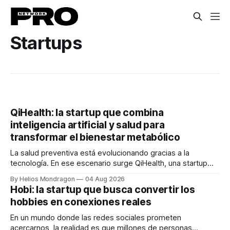
Startups
QiHealth: la startup que combina
inteligencia artificial y salud para
transformar el bienestar metabólico
La salud preventiva está evolucionando gracias a la
tecnología. En ese escenario surge QiHealth, una startup
que desarrolla un ecosistema digital capaz de integrar
By Helios Mondragon
04 Aug 2026
dispositivos inteligentes, inteligencia artificial y monitoreo
Hobi: la startup que busca convertir los
en tiempo real para ayudar a las personas a tomar mejores
hobbies en conexiones reales
decisiones sobre su salud metabólica. Su propuesta busca
responder
En un mundo donde las redes sociales prometen
acercarnos, la realidad es que millones de personas