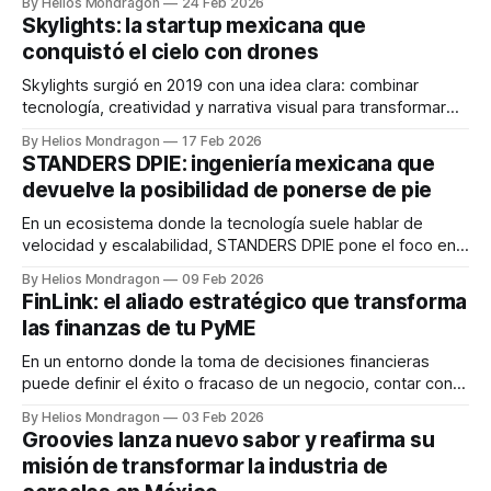
By Helios Mondragon
24 Feb 2026
sector de la energía solar. Con más de ocho años de
Skylights: la startup mexicana que
experiencia en el mercado, esta startup ha demostrado
conquistó el cielo con drones
que la innovación, la disciplina
Skylights surgió en 2019 con una idea clara: combinar
tecnología, creatividad y narrativa visual para transformar
los eventos en experiencias memorables. Fundada por
By Helios Mondragon
17 Feb 2026
Israel Canino (CEO), Luis José Sánchez (CTO), Clara Canino
STANDERS DPIE: ingeniería mexicana que
(COO) y Jonathan Rosales (Ventas), la startup apostó
devuelve la posibilidad de ponerse de pie
desde el inicio por los espectáculos aéreos con drones
como
En un ecosistema donde la tecnología suele hablar de
velocidad y escalabilidad, STANDERS DPIE pone el foco en
algo igual de importante: la dignidad humana. Este proyecto
By Helios Mondragon
09 Feb 2026
mexicano, fundado en 2018 en Hermosillo, Sonora,
FinLink: el aliado estratégico que transforma
desarrolla bipedestadores robóticos que permiten a
las finanzas de tu PyME
personas con problemas de movilidad ponerse de pie y
desplazarse
En un entorno donde la toma de decisiones financieras
puede definir el éxito o fracaso de un negocio, contar con
asesoría especializada ya no es un lujo, sino una necesidad.
By Helios Mondragon
03 Feb 2026
En este contexto surge FinLink, una startup mexicana
Groovies lanza nuevo sabor y reafirma su
fundada en 2019 que se ha posicionado como un socio
misión de transformar la industria de
estratégico para