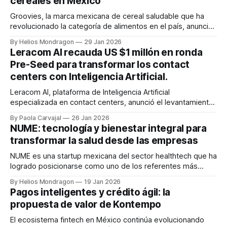
cereales en México
Groovies, la marca mexicana de cereal saludable que ha
revolucionado la categoría de alimentos en el país, anunció
el lanzamiento de su nuevo sabor como parte de su
By Helios Mondragon
29 Jan 2026
estrategia de innovación y crecimiento en el canal retail.
Leracom AI recauda US $1 millón en ronda
Fundada por emprendedores EXATEC y reconocida por su
Pre-Seed para transformar los contact
participación en Shark Tank México,
centers con Inteligencia Artificial.
Leracom AI, plataforma de Inteligencia Artificial
especializada en contact centers, anunció el levantamiento
de USD $1 millón en una ronda Pre-Seed, con el objetivo de
By Paola Carvajal
26 Jan 2026
automatizar interacciones con lenguaje casi humano, dar
NUME: tecnología y bienestar integral para
visibilidad total a los gerentes sobre su operación y
transformar la salud desde las empresas
transformar una industria global valuada en más de
NUME es una startup mexicana del sector healthtech que ha
logrado posicionarse como uno de los referentes más
relevantes en salud digital en México. Reconocida entre los
By Helios Mondragon
19 Jan 2026
primeros lugares como Healthcare Expert y Healthcare
Pagos inteligentes y crédito ágil: la
Entrepreneur del país, la compañía ofrece una propuesta
propuesta de valor de Kontempo
integral que combina tecnología, prevención y bienestar
para
El ecosistema fintech en México continúa evolucionando