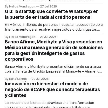
experimentan cada vez más soledad. Esa contradicción fue
By Helios Mondragon
27 Jul 2026
el punto de partida para Hobi, una startup mexicana
Glu: la startup que convierte WhatsApp en
fundada por Inti Padilla que utiliza la tecnología para facilitar
la puerta de entrada al crédito personal
encuentros presenciales entre personas con intereses en
En México, millones de personas necesitan acceso rápido a
financiamiento para resolver imprevistos o cubrir gastos
inmediatos. Sin embargo, los procesos tradicionales para
By Helios Mondragon
21 Jul 2026
obtener un préstamo suelen implicar aplicaciones
Banco Afirme, Monibyte y Visa presentan en
complejas, papeleo y tiempos de espera que desmotivan a
México una nueva generación de soluciones
los usuarios. Frente a este escenario surge Glu, una startup
para la gestión inteligente de gastos
fintech que
corporativos
Banco Afirme y Monibyte presentan oficialmente su alianza
con la Tarjeta de Crédito Empresarial Monibyte – Afirme, una
solución que busca impulsar la digitalización de la gestión
By Edna Santos
20 Jul 2026
financiera de las empresas mexicanas. Monterrey, Nuevo
Innovación en bienestar: el modelo de
León, 14 de julio de 2026. - La gestión de gastos
negocio de SCAPE que conecta terapeutas
corporativos representa uno de los mayores retos
y clientes
La industria del bienestar atraviesa una transformación
impulsada por la tecnología y los nuevos hábitos de