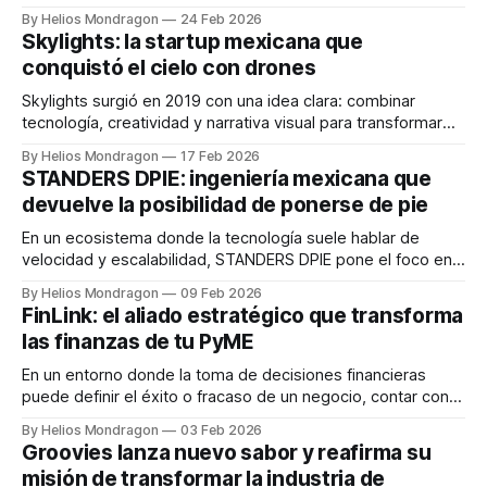
consolidado como una empresa mexicana referente en el
By Helios Mondragon
24 Feb 2026
sector de la energía solar. Con más de ocho años de
Skylights: la startup mexicana que
experiencia en el mercado, esta startup ha demostrado
conquistó el cielo con drones
que la innovación, la disciplina
Skylights surgió en 2019 con una idea clara: combinar
tecnología, creatividad y narrativa visual para transformar
los eventos en experiencias memorables. Fundada por
By Helios Mondragon
17 Feb 2026
Israel Canino (CEO), Luis José Sánchez (CTO), Clara Canino
STANDERS DPIE: ingeniería mexicana que
(COO) y Jonathan Rosales (Ventas), la startup apostó
devuelve la posibilidad de ponerse de pie
desde el inicio por los espectáculos aéreos con drones
como
En un ecosistema donde la tecnología suele hablar de
velocidad y escalabilidad, STANDERS DPIE pone el foco en
algo igual de importante: la dignidad humana. Este proyecto
By Helios Mondragon
09 Feb 2026
mexicano, fundado en 2018 en Hermosillo, Sonora,
FinLink: el aliado estratégico que transforma
desarrolla bipedestadores robóticos que permiten a
las finanzas de tu PyME
personas con problemas de movilidad ponerse de pie y
desplazarse
En un entorno donde la toma de decisiones financieras
puede definir el éxito o fracaso de un negocio, contar con
asesoría especializada ya no es un lujo, sino una necesidad.
By Helios Mondragon
03 Feb 2026
En este contexto surge FinLink, una startup mexicana
Groovies lanza nuevo sabor y reafirma su
fundada en 2019 que se ha posicionado como un socio
misión de transformar la industria de
estratégico para