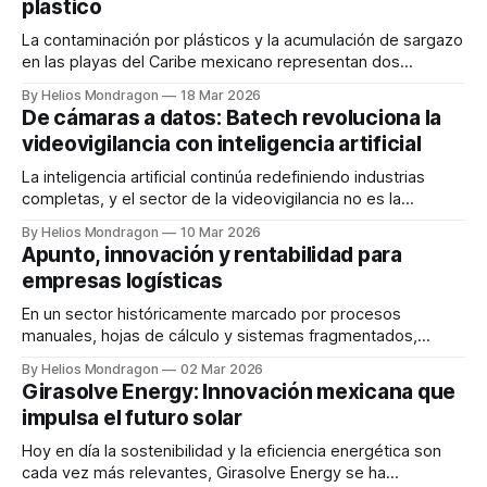
plástico
Padilla, Boltronic se
La contaminación por plásticos y la acumulación de sargazo
en las playas del Caribe mexicano representan dos
desafíos ambientales de gran escala. Frente a este
By Helios Mondragon
18 Mar 2026
escenario surge BioPlaster Research, una startup mexicana
De cámaras a datos: Batech revoluciona la
que busca transformar esta problemática en una solución
videovigilancia con inteligencia artificial
sostenible mediante el desarrollo de biomateriales
derivados de esta alga
La inteligencia artificial continúa redefiniendo industrias
completas, y el sector de la videovigilancia no es la
excepción. En este contexto surge Batech, una startup
By Helios Mondragon
10 Mar 2026
tecnológica que está transformando las cámaras de
Apunto, innovación y rentabilidad para
seguridad tradicionales en herramientas de análisis
empresas logísticas
estratégico para empresas. Fundada por Luciano Palla
(CEO) y Salvador Pérez (CTO), la
En un sector históricamente marcado por procesos
manuales, hojas de cálculo y sistemas fragmentados,
Apunto surge como una propuesta innovadora para
By Helios Mondragon
02 Mar 2026
modernizar la operación de los freight forwarders en
Girasolve Energy: Innovación mexicana que
América Latina. Fundada en 2024 en Monterrey, Nuevo
impulsa el futuro solar
León, esta startup busca convertirse en la plataforma
tecnológica líder del sector, enfocándose
Hoy en día la sostenibilidad y la eficiencia energética son
cada vez más relevantes, Girasolve Energy se ha