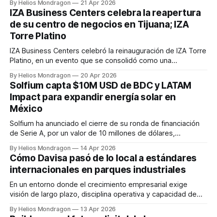
By Helios Mondragon
21 Apr 2026
embargo, enfrenta desafíos críticos: hasta el 95% de las
IZA Business Centers celebra la reapertura
obras no se entregan en tiempo o con la calidad esperada,
de su centro de negocios en Tijuana; IZA
Torre Platino
IZA Business Centers celebró la reinauguración de IZA Torre
Platino, en un evento que se consolidó como una
experiencia de conexión, visión y colaboración, reuniendo a
By Helios Mondragon
20 Apr 2026
líderes del sector empresarial de Tijuana que impulsan el
Solfium capta $10M USD de BDC y LATAM
emprendimiento y la innovación en la región. IZA Torre
Impact para expandir energía solar en
Platino se encuentra en uno de
México
Solfium ha anunciado el cierre de su ronda de financiación
de Serie A, por un valor de 10 millones de dólares,
inicialmente anunciada en noviembre de 2025. La ronda ha
By Helios Mondragon
14 Apr 2026
sido liderada por Accion y ALIVE Ventures, con la
Cómo Davisa pasó de lo local a estándares
participación de BDC Capital, LATAM Impact Fund y Kamay
internacionales en parques industriales
Ventures. Esta
En un entorno donde el crecimiento empresarial exige
visión de largo plazo, disciplina operativa y capacidad de
adaptación, Víctor Mohamar Servín, director general de
By Helios Mondragon
13 Apr 2026
Davisa, comparte las claves que han llevado a la compañía