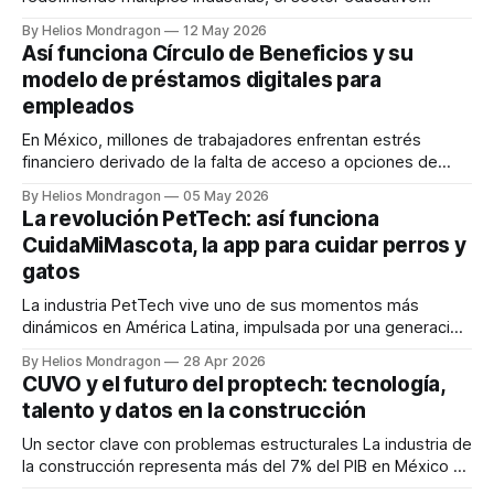
enfrenta uno de sus mayores desafíos: preparar a los
By Helios Mondragon
12 May 2026
docentes para responder a nuevas dinámicas de
Así funciona Círculo de Beneficios y su
aprendizaje. En ese escenario surge Cursafy, una startup
modelo de préstamos digitales para
enfocada en fortalecer las competencias de los profesores
empleados
mediante formación continua, acompañamiento
En México, millones de trabajadores enfrentan estrés
financiero derivado de la falta de acceso a opciones de
crédito accesibles, rápidas y transparentes. En ese
By Helios Mondragon
05 May 2026
contexto surge Círculo de Beneficios, una startup fintech
La revolución PetTech: así funciona
mexicana que busca modernizar la manera en que los
CuidaMiMascota, la app para cuidar perros y
empleados obtienen préstamos y adelantos de nómina
gatos
mediante una
La industria PetTech vive uno de sus momentos más
dinámicos en América Latina, impulsada por una generación
de consumidores que considera a perros y gatos parte
By Helios Mondragon
28 Apr 2026
esencial de la familia. En este escenario surge
CUVO y el futuro del proptech: tecnología,
CuidaMiMascota, una startup mexicana que busca
talento y datos en la construcción
transformar la manera en que las personas encuentran
cuidado para
Un sector clave con problemas estructurales La industria de
la construcción representa más del 7% del PIB en México y
tiene impacto en 3 de cada 4 actividades económicas. Sin