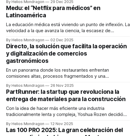
By Helios Mondragon
29 Dec 2025
modelo de negocio. Fundada por Ricardo Delgado (CEO),
Medu: el “Netflix para médicos” en
José Luis Díaz (COO), Jorge Carreón (CTO) y Jonatan Cruz
Latinoamérica
(Sales Manager), la empresa nace tras
La educación médica está viviendo un punto de inflexión. La
velocidad a la que avanza la ciencia, la escasez de
contenido actualizado en español y los altos costos para
By Helios Mondragon
02 Dec 2025
acceder a formación especializada representan grandes
Directo, la solución que facilita la operación
retos para los profesionales de la salud. En ese contexto
y digitalización de comercios
surge Medu, una startup mexicana
gastronómicos
En un panorama donde los restaurantes enfrentan
comisiones altas, procesos fragmentados y una
dependencia creciente de las apps de entrega, Directo
By Helios Mondragon
26 Nov 2025
surge como una propuesta fresca y necesaria para el
PartRunner: la startup que revoluciona la
sector foodtech. Esta startup mexicana combina
entrega de materiales para la construcción
herramientas de ecommerce, software administrativo y un
enfoque innovador para ayudar a los negocios
Con la idea de hacer más eficiente una industria
tradicionalmente lenta y compleja, Yoshua Rozen decidió
crear PartRunner, una plataforma logística especializada en
By Helios Mondragon
12 Nov 2025
la entrega de piezas y materiales para contratistas. Su
Las 100 PRO 2025: La gran celebración del
objetivo: que los profesionales de sectores como la