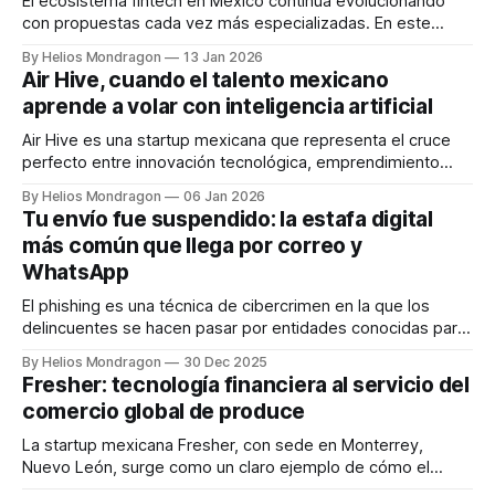
El ecosistema fintech en México continúa evolucionando
con propuestas cada vez más especializadas. En este
contexto surge Kontempo, una startup mexicana que ha
By Helios Mondragon
13 Jan 2026
logrado posicionarse como una de las plataformas líderes
Air Hive, cuando el talento mexicano
de pagos B2B, diseñada específicamente para atender las
aprende a volar con inteligencia artificial
necesidades del sector industrial. A diferencia de las
soluciones de consumo
Air Hive es una startup mexicana que representa el cruce
perfecto entre innovación tecnológica, emprendimiento
joven y propósito social. Fundada por Eduardo y Alberto
By Helios Mondragon
06 Jan 2026
Castro Villasana, junto con Rafael Sedas de Icaza, tres
Tu envío fue suspendido: la estafa digital
ingenieros egresados de la Universidad de Monterrey, la
más común que llega por correo y
empresa nació con una convicción clara: el talento
WhatsApp
mexicano
El phishing es una técnica de cibercrimen en la que los
delincuentes se hacen pasar por entidades conocidas para
engañar a los usuarios y obtener información sensible.
By Helios Mondragon
30 Dec 2025
Estos ataques pueden llegar a través de correos
Fresher: tecnología financiera al servicio del
electrónicos, mensajes de WhatsApp y otros medios
comercio global de produce
digitales. Generalmente, apelan a un sentido de urgencia
La startup mexicana Fresher, con sede en Monterrey,
Nuevo León, surge como un claro ejemplo de cómo el
enfoque estratégico y la tecnología pueden redefinir un