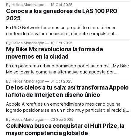
detectaron más de 2.3 millones de nuevos casos a nivel
By Helios Mondragon
18 Oct 2025
global, reportó la OMS. De estos, más de una cuarta parte
Conoce a los ganadores de LAS 100 PRO
se desarrollaron en países de
2025
En PRO Network tenemos un propósito claro: ofrecer
contenido de valor que inspire, conecte e impulse al
ecosistema emprendedor. Por eso, es un gran honor
By Helios Mondragon
10 Oct 2025
presentar nuestra edición número 98, una edición muy
My Bike Mx revoluciona la forma de
especial en la que celebramos a Las 100 PRO 2025, el
movernos en la ciudad
reconocimiento anual a las 100 startups
En un panorama urbano dominado por el automóvil, My Bike
Mx se levanta como una alternativa que apuesta por
ciudades más humanas, limpias y sostenibles. Fundada por
By Helios Mondragon
01 Oct 2025
el emprendedor poblano Sebastián Cedeño, la empresa se
De los cielos a tu sala: así transforma Appolo
dedica al diseño y fabricación de bicicletas urbanas a
la flota de Interjet en diseño único
medida, con un enfoque que va
Appolo Aircraft es un emprendimiento mexicano que ha
logrado posicionarse en un nicho muy particular: el reciclaje
creativo de aeronaves. Fundada por Miguel Ángel Sánchez
By Helios Mondragon
23 Sep 2025
Gámez, la compañía se dedica a transformar componentes
CeluNova busca conquistar el Hult Prize, la
de aviones en piezas únicas de mobiliario, arte,
mayor competencia global de
simuladores para escuelas de aviación y escenarios para