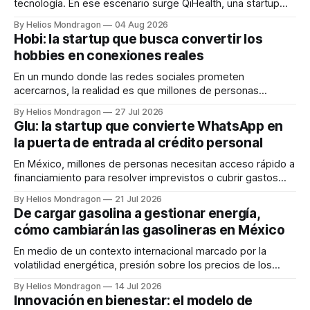
tecnología. En ese escenario surge QiHealth, una startup
que desarrolla un ecosistema digital capaz de integrar
By Helios Mondragon
04 Aug 2026
dispositivos inteligentes, inteligencia artificial y monitoreo
Hobi: la startup que busca convertir los
en tiempo real para ayudar a las personas a tomar mejores
hobbies en conexiones reales
decisiones sobre su salud metabólica. Su propuesta busca
responder
En un mundo donde las redes sociales prometen
acercarnos, la realidad es que millones de personas
experimentan cada vez más soledad. Esa contradicción fue
By Helios Mondragon
27 Jul 2026
el punto de partida para Hobi, una startup mexicana
Glu: la startup que convierte WhatsApp en
fundada por Inti Padilla que utiliza la tecnología para facilitar
la puerta de entrada al crédito personal
encuentros presenciales entre personas con intereses en
En México, millones de personas necesitan acceso rápido a
financiamiento para resolver imprevistos o cubrir gastos
inmediatos. Sin embargo, los procesos tradicionales para
By Helios Mondragon
21 Jul 2026
obtener un préstamo suelen implicar aplicaciones
De cargar gasolina a gestionar energía,
complejas, papeleo y tiempos de espera que desmotivan a
cómo cambiarán las gasolineras en México
los usuarios. Frente a este escenario surge Glu, una startup
fintech que
En medio de un contexto internacional marcado por la
volatilidad energética, presión sobre los precios de los
combustibles y tensiones geopolíticas, la conversación
By Helios Mondragon
14 Jul 2026
sobre el futuro de las estaciones de servicio en México
Innovación en bienestar: el modelo de
comienza a cambiar. GlobalData estimaba que para 2026