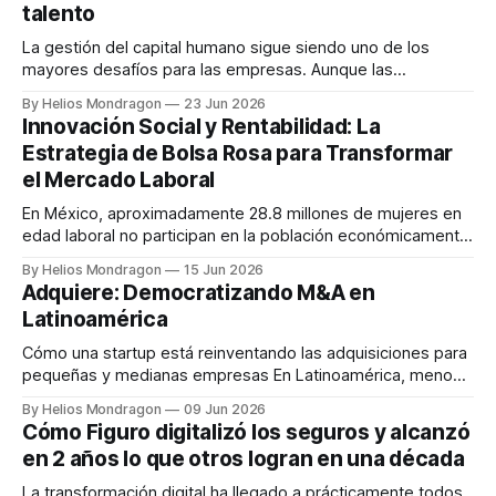
talento
objetivo de
La gestión del capital humano sigue siendo uno de los
mayores desafíos para las empresas. Aunque las
organizaciones generan grandes cantidades de información
By Helios Mondragon
23 Jun 2026
sobre sus colaboradores, muchas decisiones continúan
Innovación Social y Rentabilidad: La
tomándose con base en percepciones, hojas de cálculo y
Estrategia de Bolsa Rosa para Transformar
procesos manuales. Ante este panorama surge Paco App,
el Mercado Laboral
una startup mexicana que
En México, aproximadamente 28.8 millones de mujeres en
edad laboral no participan en la población económicamente
activa. Para las empresas, esto representa un paradójico
By Helios Mondragon
15 Jun 2026
desafío: hay escasez crítica de talento mientras existe un
Adquiere: Democratizando M&A en
vasto reservorio de profesionales calificadas sin acceso a
Latinoamérica
oportunidades. Sobre este punto, Ana Lucía Cepeda,
fundadora
Cómo una startup está reinventando las adquisiciones para
pequeñas y medianas empresas En Latinoamérica, menos
del 2% de las pequeñas y medianas empresas logran ser
By Helios Mondragon
09 Jun 2026
adquiridas. La mayoría simplemente cierra, sin opciones de
Cómo Figuro digitalizó los seguros y alcanzó
salida, sin liquidez, sin continuidad. Adquiere es la firma de
en 2 años lo que otros logran en una década
M&A nativa de IA que
La transformación digital ha llegado a prácticamente todos