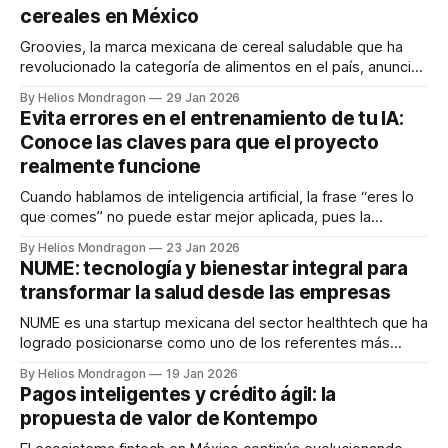
cereales en México
Groovies, la marca mexicana de cereal saludable que ha
revolucionado la categoría de alimentos en el país, anunció
el lanzamiento de su nuevo sabor como parte de su
By Helios Mondragon
29 Jan 2026
estrategia de innovación y crecimiento en el canal retail.
Evita errores en el entrenamiento de tu IA:
Fundada por emprendedores EXATEC y reconocida por su
Conoce las claves para que el proyecto
participación en Shark Tank México,
realmente funcione
Cuando hablamos de inteligencia artificial, la frase “eres lo
que comes” no puede estar mejor aplicada, pues la
realidad es que no importa si tienes la tecnología más
By Helios Mondragon
23 Jan 2026
nueva del mercado: si los datos con los que se alimenta no
NUME: tecnología y bienestar integral para
son los adecuados, las empresas nunca obtendrán los
transformar la salud desde las empresas
resultados que
NUME es una startup mexicana del sector healthtech que ha
logrado posicionarse como uno de los referentes más
relevantes en salud digital en México. Reconocida entre los
By Helios Mondragon
19 Jan 2026
primeros lugares como Healthcare Expert y Healthcare
Pagos inteligentes y crédito ágil: la
Entrepreneur del país, la compañía ofrece una propuesta
propuesta de valor de Kontempo
integral que combina tecnología, prevención y bienestar
para