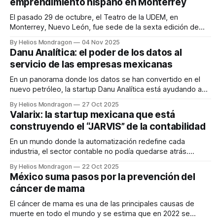
emprendimiento hispano en Monterrey
construcción, plomería o electricidad puedan recibir los
insumos que necesitan
El pasado 29 de octubre, el Teatro de la UDEM, en
Monterrey, Nuevo León, fue sede de la sexta edición de
Las 100 PRO, un evento que se ha consolidado como uno
By Helios Mondragon
04 Nov 2025
de los más influyentes dentro del ecosistema
Danu Analítica: el poder de los datos al
emprendedor hispano, al reconocer año con año a las 100
servicio de las empresas mexicanas
startups
En un panorama donde los datos se han convertido en el
nuevo petróleo, la startup Danu Analítica está ayudando a
las empresas a transformarse en organizaciones
By Helios Mondragon
27 Oct 2025
verdaderamente data driven. Fundada por Rodrigo
Valarix: la startup mexicana que está
Benavides, egresado de Matemáticas Aplicadas y
construyendo el “JARVIS” de la contabilidad
Estadística por la Universidad de Notre Dame, la compañía
nació con la
En un mundo donde la automatización redefine cada
industria, el sector contable no podía quedarse atrás.
Valarix, una startup fundada por Christopher López y
By Helios Mondragon
22 Oct 2025
Mayank Desai, está construyendo lo que llaman el “JARVIS
México suma pasos por la prevención del
de la contabilidad”: una plataforma fiscal impulsada por
cáncer de mama
inteligencia artificial capaz de automatizar, auditar y
optimizar procesos
El cáncer de mama es una de las principales causas de
muerte en todo el mundo y se estima que en 2022 se