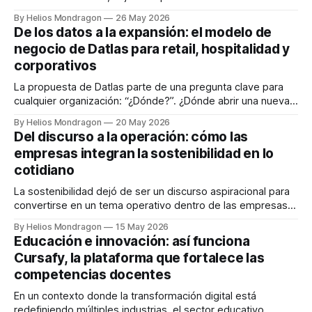
imaginar que toneladas de comida perfectamente
By Helios Mondragon
26 May 2026
consumible terminan en la basura. Esa contradicción fue
De los datos a la expansión: el modelo de
precisamente el punto de partida para EatCloud, una startup
negocio de Datlas para retail, hospitalidad y
latinoamericana que está demostrando cómo la tecnología
corporativos
puede convertirse en una herramienta poderosa
La propuesta de Datlas parte de una pregunta clave para
cualquier organización: “¿Dónde?”. ¿Dónde abrir una nueva
sucursal? ¿Dónde encontrar clientes potenciales? ¿Dónde
By Helios Mondragon
20 May 2026
lanzar un producto? Para responder estas preguntas, la
Del discurso a la operación: cómo las
empresa combina Big Data, analítica avanzada e inteligencia
empresas integran la sostenibilidad en lo
artificial respaldándose en más de 2,000 fuentes de
cotidiano
información y
La sostenibilidad dejó de ser un discurso aspiracional para
convertirse en un tema operativo dentro de las empresas.
Hoy, más que compromisos, lo que se exige son
By Helios Mondragon
15 May 2026
resultados tangibles en la forma en que las organizaciones
Educación e innovación: así funciona
gestionan sus recursos todos los días. De acuerdo con
Cursafy, la plataforma que fortalece las
datos de Ernst & Young
competencias docentes
En un contexto donde la transformación digital está
redefiniendo múltiples industrias, el sector educativo