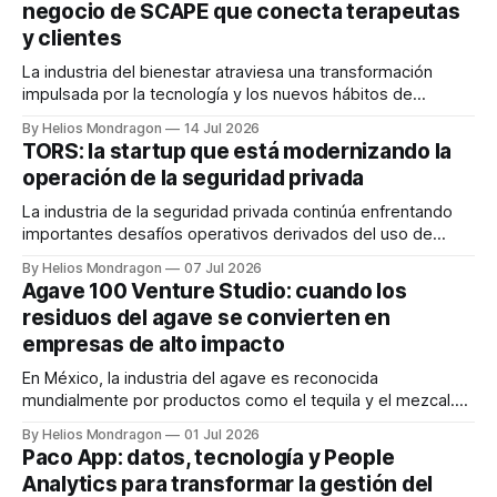
negocio de SCAPE que conecta terapeutas
habría 16.7 millones de vehículos eléctricos circulando en
y clientes
La industria del bienestar atraviesa una transformación
impulsada por la tecnología y los nuevos hábitos de
consumo. En este contexto surge SCAPE, una startup que
By Helios Mondragon
14 Jul 2026
busca democratizar el acceso a servicios de spa y masaje
TORS: la startup que está modernizando la
premium mediante una plataforma digital que conecta a
operación de la seguridad privada
terapeutas certificados con clientes particulares, empresas
y
La industria de la seguridad privada continúa enfrentando
importantes desafíos operativos derivados del uso de
procesos manuales, hojas de cálculo y múltiples canales de
By Helios Mondragon
07 Jul 2026
comunicación para coordinar personal, turnos e incidencias.
Agave 100 Venture Studio: cuando los
Frente a este panorama surge TORS, una startup mexicana
residuos del agave se convierten en
especializada en soluciones SaaS que busca convertirse en
empresas de alto impacto
el sistema
En México, la industria del agave es reconocida
mundialmente por productos como el tequila y el mezcal.
Sin embargo, detrás de esta cadena productiva existe un
By Helios Mondragon
01 Jul 2026
desafío ambiental de enormes dimensiones:
Paco App: datos, tecnología y People
aproximadamente el 95% del agave termina convertido en
Analytics para transformar la gestión del
residuos como bagazo, pencas, fibras y vinazas. Con el