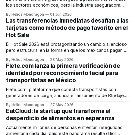
los sectores económicos, pero la industria aseguradora
continúa enfrentando importantes desafíos relacionados
By Helios Mondragon
01 Jun 2026
con procesos manuales, sistemas heredados y
Las transferencias inmediatas desafían a las
experiencias de usuario poco eficientes. En este escenario,
tarjetas como método de pago favorito en el
Figuro emerge como una startup latinoamericana que busca
Hot Sale
modernizar la forma en que aseguradoras, agentes y
El Hot Sale 2026 está protagonizando un cambio silencioso
pero estructural en la forma en que los mexicanos pagan en
línea: por primera vez, las transferencias inmediatas SPEI,
By Helios Mondragon
28 May 2026
CoDi y Dimo, emergen como protagonistas reales del
Flete.com lanza la primera verificación de
comercio electrónico, disputando terreno a las tarjetas de
identidad por reconocimiento facial para
crédito y débito en uno de
transportistas en México
Flete.com, plataforma que conecta transportistas con
generadores de carga, anuncia el lanzamiento de Blindaje
de Identidad, la primera verificación de identidad mediante
By Helios Mondragon
27 May 2026
reconocimiento facial con prueba de vida para
EatCloud: la startup que transforma el
transportistas en México. Arranca con 500 transportistas
desperdicio de alimentos en esperanza
validados y la compañía espera superar los 1000 perfiles en
lo que resta
Actualmente millones de personas enfrentan inseguridad
alimentaria cada día, bajo este panorama resulta difícil