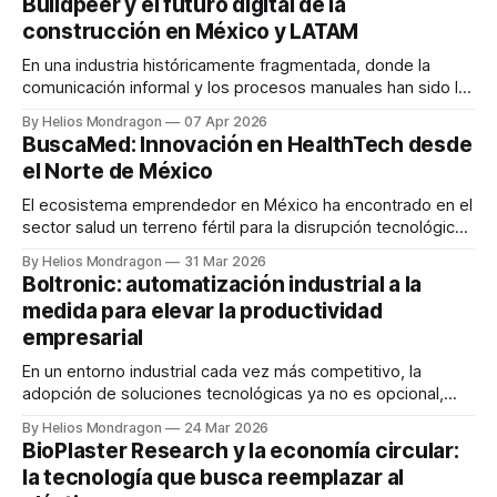
Buildpeer y el futuro digital de la
a consolidarse como un actor relevante en el desarrollo
construcción en México y LATAM
inmobiliario industrial en el norte de México.
En una industria históricamente fragmentada, donde la
comunicación informal y los procesos manuales han sido la
norma, surge Buildpeer como una solución tecnológica
By Helios Mondragon
07 Apr 2026
diseñada para transformar la manera en que se gestionan
BuscaMed: Innovación en HealthTech desde
los proyectos de construcción en Latinoamérica. Fundada
el Norte de México
en 2022 por Mauricio Valdés y Ernesto González, Buildpeer
nace a
El ecosistema emprendedor en México ha encontrado en el
sector salud un terreno fértil para la disrupción tecnológica.
Desde la ciudad de Chihuahua, BuscaMed se posiciona
By Helios Mondragon
31 Mar 2026
como un jugador clave en la vertical de HealthTech y SaaS,
Boltronic: automatización industrial a la
utilizando inteligencia artificial para optimizar la distribución
medida para elevar la productividad
de medicamentos. Bajo el liderazgo de
empresarial
En un entorno industrial cada vez más competitivo, la
adopción de soluciones tecnológicas ya no es opcional,
sino estratégica. En este contexto surge Boltronic, una
By Helios Mondragon
24 Mar 2026
startup mexicana especializada en automatización industrial
BioPlaster Research y la economía circular:
que está transformando la forma en que las empresas
la tecnología que busca reemplazar al
optimizan sus procesos productivos. Fundada por Sergio