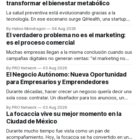
transformar el bienestar metabólico
La salud preventiva está evolucionando gracias a la
tecnología. En ese escenario surge QiHealth, una startup
que desarrolla un ecosistema digital capaz de integrar
By Helios Mondragon
04 Aug 2026
dispositivos inteligentes, inteligencia artificial y monitoreo
El verdadero problema no es el marketing:
en tiempo real para ayudar a las personas a tomar mejores
es el proceso comercial
decisiones sobre su salud metabólica. Su propuesta busca
responder
Muchas empresas llegan a la misma conclusión cuando sus
campañas digitales no generan ventas: "el marketing no
funciona". Sin embargo, para Marcelo Gutiérrez, CEO de
By PRO Network
03 Aug 2026
INTERIUS, el problema suele estar en otro lugar. Durante
El Negocio Autónomo: Nueva Oportunidad
una entrevista para el podcast SER PRO, el especialista en
para Empresarios y Emprendedores
marketing digital explicó que
Durante décadas, hacer crecer un negocio quería decir una
sola cosa: contratar. Un diseñador para los anuncios, un
especialista en marketing para las campañas, un copywriter
By PRO Network
03 Aug 2026
para los textos, alguien que supiera de publicidad digital
La focaccia vive su mejor momento en la
para encontrar prospectos, un vendedor para atender
Ciudad de México
llamadas y mensajes, y —con suerte— una persona
Durante mucho tiempo fue vista como un pan de
acompañamiento. Hoy, la focaccia se ha convertido en uno