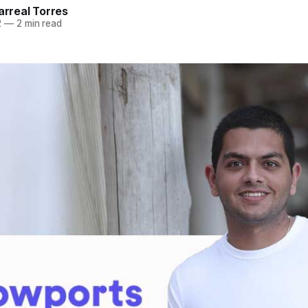
larreal Torres
2
—
2 min read