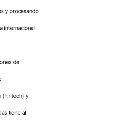
dos y procesando
a internacional
iones de
o
 (Fintech) y
as tiene al