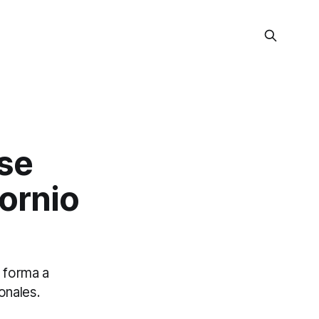
 se
cornio
 forma a
onales.