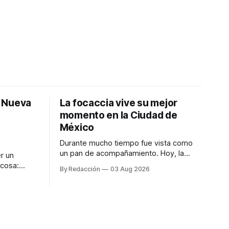
: Nueva
La focaccia vive su mejor
momento en la Ciudad de
México
Durante mucho tiempo fue vista como
un pan de acompañamiento. Hoy, la
r un
focaccia se ha convertido en uno de los
 cosa:
By Redacción
03 Aug 2026
platillos favoritos de quienes buscan
os
cocina artesanal, ingredientes de calidad
marketing
y experiencias que invitan a compartir
iter para
alrededor de la mesa. Durante mucho
a de
tiempo, hablar de cocina italiana era
ar
siempre de
a atender