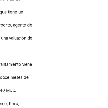
 que tiene un
wports, agente de
ó una valuación de
vantamiento viene
i doce meses de
$240 MDD.
ico, Perú,