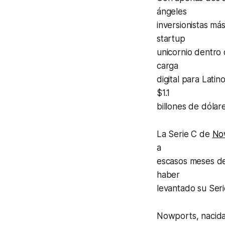
ángeles
inversionistas má
startup
unicornio dentro 
carga
digital para Lati
$1.1
billones de dólare
La Serie C de
No
a
escasos meses de
haber
levantado su Seri
Nowports, nacida