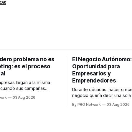
sas
adero problema no es
El Negocio Autónomo
ting: es el proceso
Oportunidad para
al
Empresarios y
Emprendedores
resas llegan a la misma
n cuando sus campañas
Durante décadas, hacer crece
o generan ventas: "el
negocio quería decir una sola
work
03 Aug 2026
no funciona". Sin embargo,
contratar. Un diseñador para l
By PRO Network
03 Aug 2026
lo Gutiérrez, CEO de
anuncios, un especialista en 
el problema suele estar en
para las campañas, un copywr
los textos, alguien que supier
R PRO, el especialista en
publicidad digital para encontr
igital explicó que
prospectos, un vendedor par