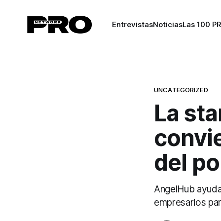
Entrevistas
Noticias
Las 100 P
UNCATEGORIZED
La sta
convie
del po
AngelHub ayuda 
empresarios par