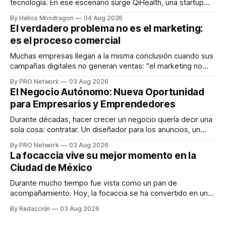
tecnología. En ese escenario surge QiHealth, una startup
que desarrolla un ecosistema digital capaz de integrar
By Helios Mondragon
04 Aug 2026
dispositivos inteligentes, inteligencia artificial y monitoreo
El verdadero problema no es el marketing:
en tiempo real para ayudar a las personas a tomar mejores
es el proceso comercial
decisiones sobre su salud metabólica. Su propuesta busca
responder
Muchas empresas llegan a la misma conclusión cuando sus
campañas digitales no generan ventas: "el marketing no
funciona". Sin embargo, para Marcelo Gutiérrez, CEO de
By PRO Network
03 Aug 2026
INTERIUS, el problema suele estar en otro lugar. Durante
El Negocio Autónomo: Nueva Oportunidad
una entrevista para el podcast SER PRO, el especialista en
para Empresarios y Emprendedores
marketing digital explicó que
Durante décadas, hacer crecer un negocio quería decir una
sola cosa: contratar. Un diseñador para los anuncios, un
especialista en marketing para las campañas, un copywriter
By PRO Network
03 Aug 2026
para los textos, alguien que supiera de publicidad digital
La focaccia vive su mejor momento en la
para encontrar prospectos, un vendedor para atender
Ciudad de México
llamadas y mensajes, y —con suerte— una persona
Durante mucho tiempo fue vista como un pan de
acompañamiento. Hoy, la focaccia se ha convertido en uno
de los platillos favoritos de quienes buscan cocina
By Redacción
03 Aug 2026
artesanal, ingredientes de calidad y experiencias que
invitan a compartir alrededor de la mesa. Durante mucho