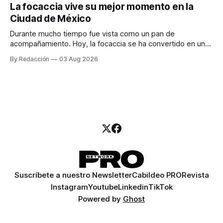
para los textos, alguien que supiera de publicidad digital
La focaccia vive su mejor momento en la
para encontrar prospectos, un vendedor para atender
Ciudad de México
llamadas y mensajes, y —con suerte— una persona
Durante mucho tiempo fue vista como un pan de
acompañamiento. Hoy, la focaccia se ha convertido en uno
de los platillos favoritos de quienes buscan cocina
By Redacción
03 Aug 2026
artesanal, ingredientes de calidad y experiencias que
invitan a compartir alrededor de la mesa. Durante mucho
tiempo, hablar de cocina italiana era siempre de
Suscríbete a nuestro Newsletter
Cabildeo PRO
Revista
Instagram
Youtube
Linkedin
TikTok
Powered by
Ghost