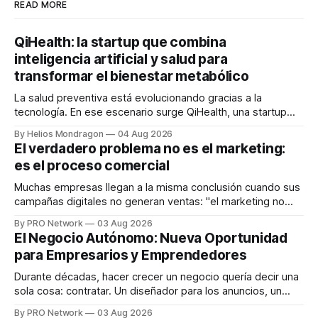
READ MORE
QiHealth: la startup que combina
inteligencia artificial y salud para
transformar el bienestar metabólico
La salud preventiva está evolucionando gracias a la
tecnología. En ese escenario surge QiHealth, una startup
que desarrolla un ecosistema digital capaz de integrar
By Helios Mondragon
04 Aug 2026
dispositivos inteligentes, inteligencia artificial y monitoreo
El verdadero problema no es el marketing:
en tiempo real para ayudar a las personas a tomar mejores
es el proceso comercial
decisiones sobre su salud metabólica. Su propuesta busca
responder
Muchas empresas llegan a la misma conclusión cuando sus
campañas digitales no generan ventas: "el marketing no
funciona". Sin embargo, para Marcelo Gutiérrez, CEO de
By PRO Network
03 Aug 2026
INTERIUS, el problema suele estar en otro lugar. Durante
El Negocio Autónomo: Nueva Oportunidad
una entrevista para el podcast SER PRO, el especialista en
para Empresarios y Emprendedores
marketing digital explicó que
Durante décadas, hacer crecer un negocio quería decir una
sola cosa: contratar. Un diseñador para los anuncios, un
especialista en marketing para las campañas, un copywriter
By PRO Network
03 Aug 2026