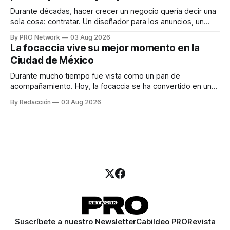
Durante décadas, hacer crecer un negocio quería decir una
sola cosa: contratar. Un diseñador para los anuncios, un
especialista en marketing para las campañas, un copywriter
By PRO Network
03 Aug 2026
para los textos, alguien que supiera de publicidad digital
La focaccia vive su mejor momento en la
para encontrar prospectos, un vendedor para atender
Ciudad de México
llamadas y mensajes, y —con suerte— una persona
Durante mucho tiempo fue vista como un pan de
acompañamiento. Hoy, la focaccia se ha convertido en uno
de los platillos favoritos de quienes buscan cocina
By Redacción
03 Aug 2026
artesanal, ingredientes de calidad y experiencias que
invitan a compartir alrededor de la mesa. Durante mucho
tiempo, hablar de cocina italiana era siempre de
Suscríbete a nuestro Newsletter
Cabildeo PRO
Revista