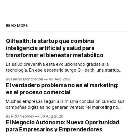
READ MORE
QiHealth: la startup que combina
inteligencia artificial y salud para
transformar el bienestar metabólico
La salud preventiva está evolucionando gracias a la
tecnología. En ese escenario surge QiHealth, una startup
que desarrolla un ecosistema digital capaz de integrar
By Helios Mondragon
04 Aug 2026
dispositivos inteligentes, inteligencia artificial y monitoreo
El verdadero problema no es el marketing:
en tiempo real para ayudar a las personas a tomar mejores
es el proceso comercial
decisiones sobre su salud metabólica. Su propuesta busca
responder
Muchas empresas llegan a la misma conclusión cuando sus
campañas digitales no generan ventas: "el marketing no
funciona". Sin embargo, para Marcelo Gutiérrez, CEO de
By PRO Network
03 Aug 2026
INTERIUS, el problema suele estar en otro lugar. Durante
El Negocio Autónomo: Nueva Oportunidad
una entrevista para el podcast SER PRO, el especialista en
para Empresarios y Emprendedores
marketing digital explicó que