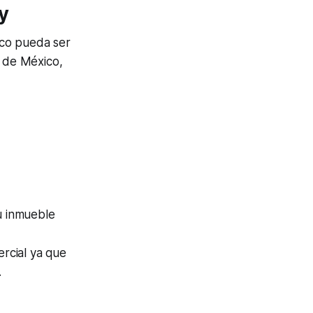
y
ico pueda ser
 de México,
u inmueble
rcial ya que
.