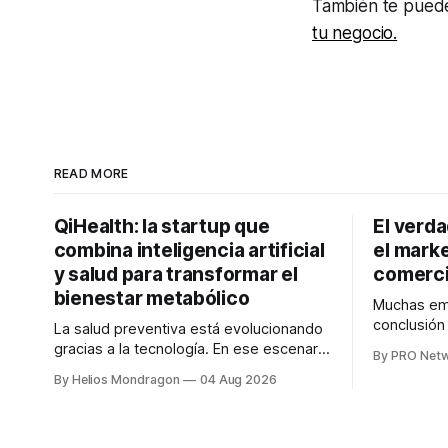
También te puede 
tu negocio.
READ MORE
QiHealth: la startup que
El verd
combina inteligencia artificial
el marke
y salud para transformar el
comerci
bienestar metabólico
Muchas emp
conclusió
La salud preventiva está evolucionando
digitales n
gracias a la tecnología. En ese escenario
By PRO Net
marketing 
surge QiHealth, una startup que
By Helios Mondragon
04 Aug 2026
para Marce
desarrolla un ecosistema digital capaz
INTERIUS, 
de integrar dispositivos inteligentes,
otro lugar. Durante una entrevista para el
inteligencia artificial y monitoreo en
podcast SE