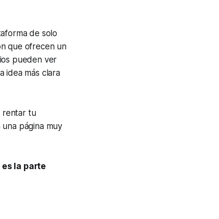
taforma de solo
on que ofrecen un
rios pueden ver
a idea más clara
rentar tu
n una página muy
es la parte