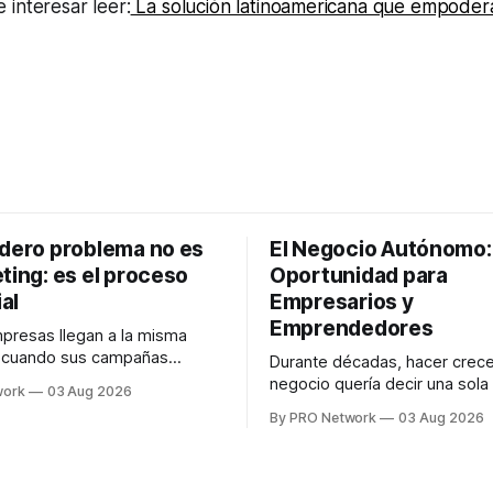
interesar leer:
La solución latinoamericana que empodera
adero problema no es
El Negocio Autónomo
ting: es el proceso
Oportunidad para
al
Empresarios y
Emprendedores
resas llegan a la misma
n cuando sus campañas
Durante décadas, hacer crece
o generan ventas: "el
negocio quería decir una sola
work
03 Aug 2026
no funciona". Sin embargo,
contratar. Un diseñador para l
By PRO Network
03 Aug 2026
lo Gutiérrez, CEO de
anuncios, un especialista en 
el problema suele estar en
para las campañas, un copywr
los textos, alguien que supier
R PRO, el especialista en