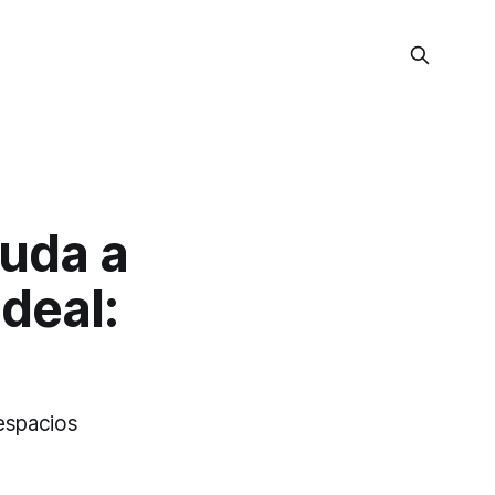
uda a
ideal:
 espacios