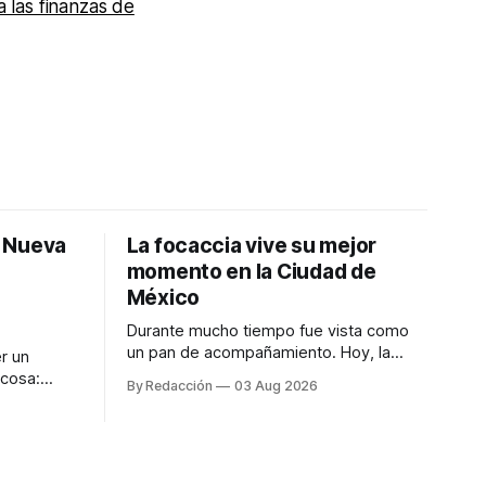
 las finanzas de
: Nueva
La focaccia vive su mejor
momento en la Ciudad de
México
Durante mucho tiempo fue vista como
un pan de acompañamiento. Hoy, la
r un
focaccia se ha convertido en uno de los
 cosa:
By Redacción
03 Aug 2026
platillos favoritos de quienes buscan
os
cocina artesanal, ingredientes de calidad
marketing
y experiencias que invitan a compartir
iter para
alrededor de la mesa. Durante mucho
a de
tiempo, hablar de cocina italiana era