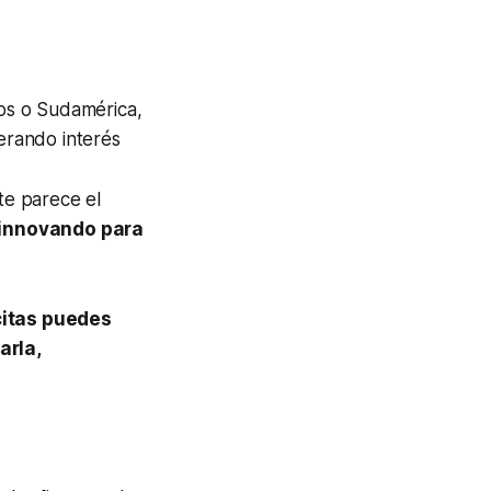
dos o Sudamérica,
erando interés
te parece el
innovando para
citas puedes
arla,