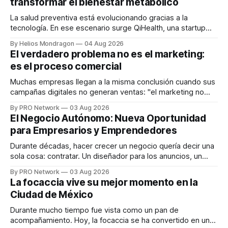
transformar el bienestar metabólico
La salud preventiva está evolucionando gracias a la
tecnología. En ese escenario surge QiHealth, una startup
que desarrolla un ecosistema digital capaz de integrar
By Helios Mondragon
04 Aug 2026
dispositivos inteligentes, inteligencia artificial y monitoreo
El verdadero problema no es el marketing:
en tiempo real para ayudar a las personas a tomar mejores
es el proceso comercial
decisiones sobre su salud metabólica. Su propuesta busca
responder
Muchas empresas llegan a la misma conclusión cuando sus
campañas digitales no generan ventas: "el marketing no
funciona". Sin embargo, para Marcelo Gutiérrez, CEO de
By PRO Network
03 Aug 2026
INTERIUS, el problema suele estar en otro lugar. Durante
El Negocio Autónomo: Nueva Oportunidad
una entrevista para el podcast SER PRO, el especialista en
para Empresarios y Emprendedores
marketing digital explicó que
Durante décadas, hacer crecer un negocio quería decir una
sola cosa: contratar. Un diseñador para los anuncios, un
especialista en marketing para las campañas, un copywriter
By PRO Network
03 Aug 2026
para los textos, alguien que supiera de publicidad digital
La focaccia vive su mejor momento en la
para encontrar prospectos, un vendedor para atender
Ciudad de México
llamadas y mensajes, y —con suerte— una persona
Durante mucho tiempo fue vista como un pan de
acompañamiento. Hoy, la focaccia se ha convertido en uno