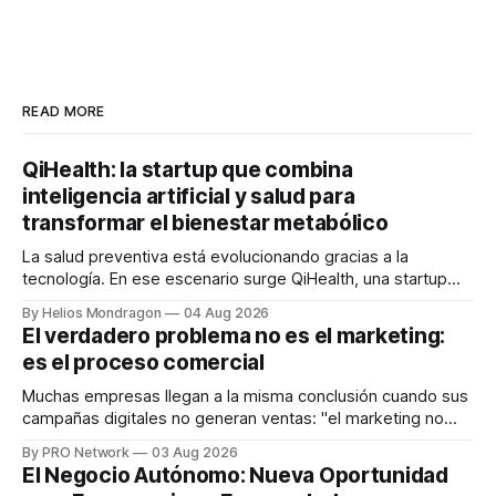
READ MORE
QiHealth: la startup que combina
inteligencia artificial y salud para
transformar el bienestar metabólico
La salud preventiva está evolucionando gracias a la
tecnología. En ese escenario surge QiHealth, una startup
que desarrolla un ecosistema digital capaz de integrar
By Helios Mondragon
04 Aug 2026
dispositivos inteligentes, inteligencia artificial y monitoreo
El verdadero problema no es el marketing:
en tiempo real para ayudar a las personas a tomar mejores
es el proceso comercial
decisiones sobre su salud metabólica. Su propuesta busca
responder
Muchas empresas llegan a la misma conclusión cuando sus
campañas digitales no generan ventas: "el marketing no
funciona". Sin embargo, para Marcelo Gutiérrez, CEO de
By PRO Network
03 Aug 2026
INTERIUS, el problema suele estar en otro lugar. Durante
El Negocio Autónomo: Nueva Oportunidad
una entrevista para el podcast SER PRO, el especialista en