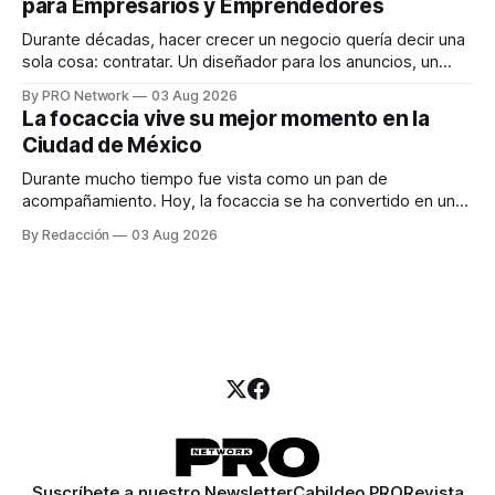
para Empresarios y Emprendedores
marketing digital explicó que
Durante décadas, hacer crecer un negocio quería decir una
sola cosa: contratar. Un diseñador para los anuncios, un
especialista en marketing para las campañas, un copywriter
By PRO Network
03 Aug 2026
para los textos, alguien que supiera de publicidad digital
La focaccia vive su mejor momento en la
para encontrar prospectos, un vendedor para atender
Ciudad de México
llamadas y mensajes, y —con suerte— una persona
Durante mucho tiempo fue vista como un pan de
acompañamiento. Hoy, la focaccia se ha convertido en uno
de los platillos favoritos de quienes buscan cocina
By Redacción
03 Aug 2026
artesanal, ingredientes de calidad y experiencias que
invitan a compartir alrededor de la mesa. Durante mucho
tiempo, hablar de cocina italiana era siempre de
Suscríbete a nuestro Newsletter
Cabildeo PRO
Revista