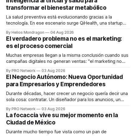
inteligencia artificial y salud para
transformar el bienestar metabólico
La salud preventiva está evolucionando gracias a la
tecnología. En ese escenario surge QiHealth, una startup
que desarrolla un ecosistema digital capaz de integrar
By Helios Mondragon
04 Aug 2026
dispositivos inteligentes, inteligencia artificial y monitoreo
El verdadero problema no es el marketing:
en tiempo real para ayudar a las personas a tomar mejores
es el proceso comercial
decisiones sobre su salud metabólica. Su propuesta busca
responder
Muchas empresas llegan a la misma conclusión cuando sus
campañas digitales no generan ventas: "el marketing no
funciona". Sin embargo, para Marcelo Gutiérrez, CEO de
By PRO Network
03 Aug 2026
INTERIUS, el problema suele estar en otro lugar. Durante
El Negocio Autónomo: Nueva Oportunidad
una entrevista para el podcast SER PRO, el especialista en
para Empresarios y Emprendedores
marketing digital explicó que
Durante décadas, hacer crecer un negocio quería decir una
sola cosa: contratar. Un diseñador para los anuncios, un
especialista en marketing para las campañas, un copywriter
By PRO Network
03 Aug 2026
para los textos, alguien que supiera de publicidad digital
La focaccia vive su mejor momento en la
para encontrar prospectos, un vendedor para atender
Ciudad de México
llamadas y mensajes, y —con suerte— una persona
Durante mucho tiempo fue vista como un pan de