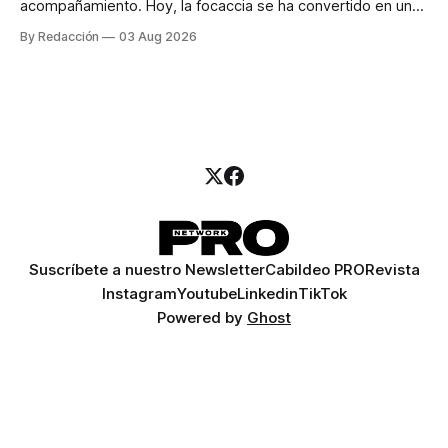
acompañamiento. Hoy, la focaccia se ha convertido en uno
de los platillos favoritos de quienes buscan cocina
By Redacción
03 Aug 2026
artesanal, ingredientes de calidad y experiencias que
invitan a compartir alrededor de la mesa. Durante mucho
tiempo, hablar de cocina italiana era siempre de
Suscríbete a nuestro Newsletter
Cabildeo PRO
Revista
Instagram
Youtube
Linkedin
TikTok
Powered by
Ghost