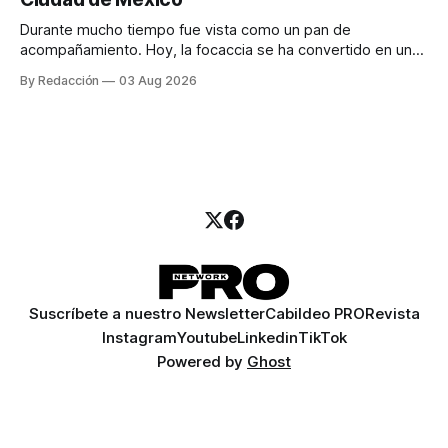
llamadas y mensajes, y —con suerte— una persona
Durante mucho tiempo fue vista como un pan de
acompañamiento. Hoy, la focaccia se ha convertido en uno
de los platillos favoritos de quienes buscan cocina
By Redacción
03 Aug 2026
artesanal, ingredientes de calidad y experiencias que
invitan a compartir alrededor de la mesa. Durante mucho
tiempo, hablar de cocina italiana era siempre de
Suscríbete a nuestro Newsletter
Cabildeo PRO
Revista
Instagram
Youtube
Linkedin
TikTok
Powered by
Ghost