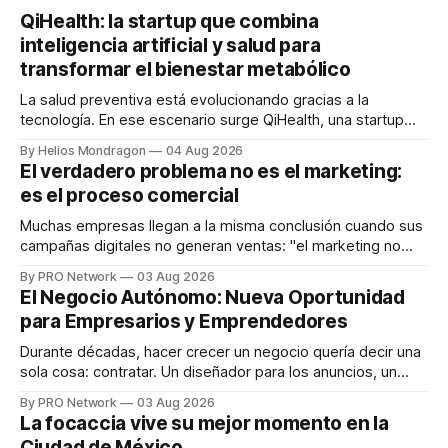
QiHealth: la startup que combina
inteligencia artificial y salud para
transformar el bienestar metabólico
La salud preventiva está evolucionando gracias a la
tecnología. En ese escenario surge QiHealth, una startup
que desarrolla un ecosistema digital capaz de integrar
By Helios Mondragon
04 Aug 2026
dispositivos inteligentes, inteligencia artificial y monitoreo
El verdadero problema no es el marketing:
en tiempo real para ayudar a las personas a tomar mejores
es el proceso comercial
decisiones sobre su salud metabólica. Su propuesta busca
responder
Muchas empresas llegan a la misma conclusión cuando sus
campañas digitales no generan ventas: "el marketing no
funciona". Sin embargo, para Marcelo Gutiérrez, CEO de
By PRO Network
03 Aug 2026
INTERIUS, el problema suele estar en otro lugar. Durante
El Negocio Autónomo: Nueva Oportunidad
una entrevista para el podcast SER PRO, el especialista en
para Empresarios y Emprendedores
marketing digital explicó que
Durante décadas, hacer crecer un negocio quería decir una
sola cosa: contratar. Un diseñador para los anuncios, un
especialista en marketing para las campañas, un copywriter
By PRO Network
03 Aug 2026
para los textos, alguien que supiera de publicidad digital
La focaccia vive su mejor momento en la
para encontrar prospectos, un vendedor para atender
Ciudad de México