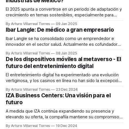
industrias de México?
empresas que buscan consolidarse en
El 2025 apunta a convertirse en un periodo de adaptación y
crecimiento en temas sostenibles, especialmente para
industrias como la automotriz, la construcción, las
By Arturo Villarreal Torres
09 Jan 2025
telecomunicaciones y la energética. Prueba de ello es que
Ibar Langle: De médico a gran empresario
la Asociación Mexicana de la Industria Automotriz indica
que, para el próximo año, los fabricantes aumentarán la
Ibar Langle se ha consolidado como un emprendedor e
innovador en el sector salud. Actualmente es cofundador
de Elery, una red de clínicas de especialidad que tiene el
By Arturo Villarreal Torres
08 Jan 2025
propósito de llevar medicina especializada de calidad y
De los dispositivos móviles al metaverso - El
precio justo a todos los mexicanos. Siendo hijo de padres
futuro del entretenimiento digital
dedicados a la medicina,
El entretenimiento digital ha experimentado una evolución
vertiginosa, y los casinos en línea no han sido la excepción.
Desde los inicios de las plataformas web hasta la actual
By Arturo Villarreal Torres
23 Dec 2024
dominación de los dispositivos móviles, el sector ha sabido
IZA Business Centers: Una visión para el
adaptarse a las necesidades y preferencias de los
futuro
usuarios. Sin embargo, la próxima
A medida que IZA continúa expandiendo su presencia y
elevando su oferta, la compañía mantiene su compromiso
de brindar a sus clientes las herramientas y recursos que
By Arturo Villarreal Torres
19 Dec 2024
necesitan, ofreciendo espacios inspiradores, soluciones a