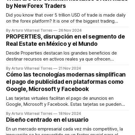
Guadalajara, Ciudad de México, Puebla, Querétaro y Tijuana
by New Forex Traders
con sus más de 30 centros
Did you know that over 5 trillion USD of trade is made daily
on the forex platform? It is one of the biggest trading
platforms where governments, banks, financial institutions,
By Arturo Villarreal Torres
26 Nov 2024
and individual traders make trade and maintain global order.
PROPERTIES, disrupción en el segmento de
The forex market is critical for the growth of one’s
Real Estate en México y el Mundo
Desde Properties destacan los grandes beneficios de
destinar recursos en activos reales ya que ofrecen
estabilidad, seguridad y plusvalía a largo plazo. El sector
By Arturo Villarreal Torres
21 Nov 2024
inmobiliario es considerado una de las opciones más
Cómo las tecnologías modernas simplifican
confiables en México y en el mundo en general por ser un
el pago de publicidad en plataformas como
sector resiliente al
Google, Microsoft y Facebook
Las tarjetas virtuales facilitan el pago de anuncios en
Google, Microsoft y Facebook. Estas tarjetas se pueden
emitir fácilmente en línea y su número es ilimitado, lo que
By Arturo Villarreal Torres
18 Nov 2024
permite gestionar cómodamente los presupuestos entre
Diseño centrado en el usuario
diferentes proyectos o clientes. Además, las tarjetas
virtuales para media buying reducen la probabilidad de
En un mercado empresarial cada vez más competitivo, la
rechazos