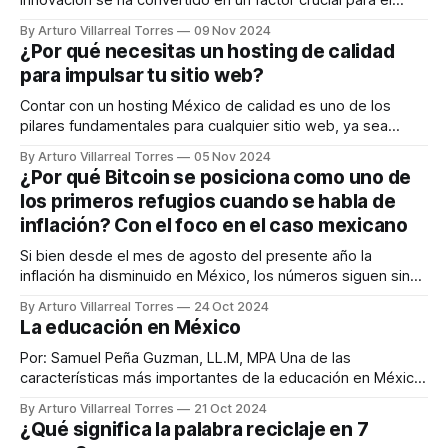
innovación se ha convertido en un factor crucial para el
éxito. Sin embargo, la verdadera innovación va más allá de
By Arturo Villarreal Torres
09 Nov 2024
simplemente generar ideas; implica comprender
¿Por qué necesitas un hosting de calidad
profundamente a los usuarios y diseñar soluciones que
para impulsar tu sitio web?
satisfagan sus necesidades reales. Es aquí donde entra
Contar con un hosting México de calidad es uno de los
pilares fundamentales para cualquier sitio web, ya sea
personal o empresarial. El hosting es el servicio que hace
By Arturo Villarreal Torres
05 Nov 2024
posible que tu página esté disponible en internet,
¿Por qué Bitcoin se posiciona como uno de
asegurando que su contenido sea accesible para los
los primeros refugios cuando se habla de
usuarios en todo momento. En
inflación? Con el foco en el caso mexicano
Si bien desde el mes de agosto del presente año la
inflación ha disminuido en México, los números siguen sin
ser los esperados por la nación. Esto, trae como
By Arturo Villarreal Torres
24 Oct 2024
consecuencia que la calidad de vida de los residentes se
La educación en México
vea afectada mes a mes, haciendo que se deban buscar
nuevas
Por: Samuel Peña Guzman, LL.M, MPA Una de las
características más importantes de la educación en México,
es la de ser gratuita, laica y obligatoria, siendo el estado el
By Arturo Villarreal Torres
21 Oct 2024
eje rector que no solo debe proveerla, sino también
¿Qué significa la palabra reciclaje en 7
facilitarla para toda la población. La educación en México,