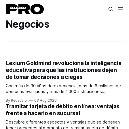
Negocios
Lexium Goldmind revoluciona la inteligencia
educativa para que las instituciones dejen
de tomar decisiones a ciegas
Con más de 30 años de experiencia, más de 6 millones de
personas evaluadas y más de 1,000 instituciones
satisfechas, Lexium Goldmind impulsa una nueva
By Redacción
03 Aug 2026
generación de inteligencia educativa que combina analítica
Tramitar tarjeta de débito en línea: ventajas
de datos, inteligencia artificial, diagnosticos y evaluaciones
frente a hacerlo en sucursal
para transformar la forma en que las instituciones
entienden, acompañan
Descubre diferentes aspectos y ventajas que se deberían
tener presentes al momento de tramitar tarjeta de débito