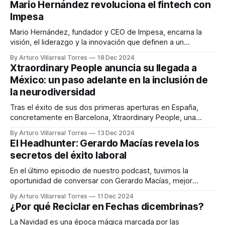
Mario Hernández revoluciona el fintech con
la medida y experiencias que impulsan el éxito empresarial.
Impesa
El pasado mes de noviembre reinauguraron dos más
Mario Hernández, fundador y CEO de Impesa, encarna la
visión, el liderazgo y la innovación que definen a un
emprendedor global. Desde sus raíces en Monterrey,
By Arturo Villarreal Torres
18 Dec 2024
México, hasta su éxito como líder en soluciones fintech en
Xtraordinary People anuncia su llegada a
Latinoamérica, su historia refleja cómo
México: un paso adelante en la inclusión de
la neurodiversidad
Tras el éxito de sus dos primeras aperturas en España,
concretamente en Barcelona, Xtraordinary People, una
iniciativa dedicada principalmente a la atención integral de la
By Arturo Villarreal Torres
13 Dec 2024
neurodiversidad infantil y juvenil, anuncia su reciente llegada
El Headhunter: Gerardo Macías revela los
a México. El primer centro de XtraordinarY People en
secretos del éxito laboral
Latinoamérica se ha inaugurado en la Ciudad de
En el último episodio de nuestro podcast, tuvimos la
oportunidad de conversar con Gerardo Macías, mejor
conocido como "El Headhunter". Con una trayectoria que lo
By Arturo Villarreal Torres
11 Dec 2024
posiciona como uno de los principales referentes en
¿Por qué Reciclar en Fechas dicembrinas?
headhunting, Gerardo comparte su visión sobre cómo este
rol trasciende la búsqueda de talentos para
La Navidad es una época mágica marcada por las