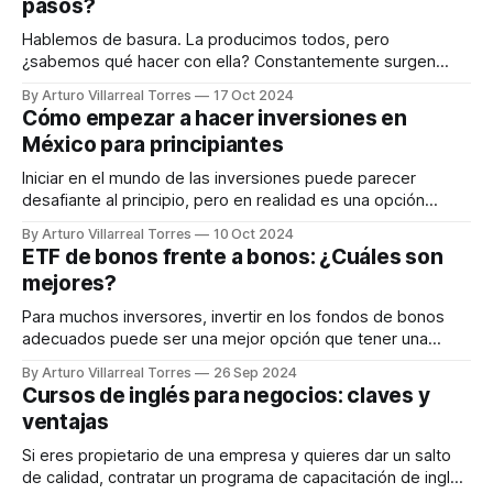
pasos?
se ha
Hablemos de basura. La producimos todos, pero
¿sabemos qué hacer con ella? Constantemente surgen
nuevas formas de reciclar y nuevas formas de hablar de
By Arturo Villarreal Torres
17 Oct 2024
ello. Es reciclaje es una práctica sencilla, que todos
Cómo empezar a hacer inversiones en
podemos llevar a cabo en nuestro día a día y que no se
México para principiantes
debe limitar solo a
Iniciar en el mundo de las inversiones puede parecer
desafiante al principio, pero en realidad es una opción
accesible para todos aquellos que desean incrementar su
By Arturo Villarreal Torres
10 Oct 2024
capital de forma planificada. Hay varias alternativas de
ETF de bonos frente a bonos: ¿Cuáles son
inversiones en México para principiantes, como cuentas de
mejores?
ahorro a plazo fijo, fondos mutuos y plataformas
Para muchos inversores, invertir en los fondos de bonos
adecuados puede ser una mejor opción que tener una
cartera de bonos individuales. Los etf de bonos pueden
By Arturo Villarreal Torres
26 Sep 2024
ofrecer una mejor diversificación, una mayor liquidez y ser
Cursos de inglés para negocios: claves y
más fáciles de implementar. Sin embargo, existe una idea
ventajas
errónea muy extendida, especialmente durante
Si eres propietario de una empresa y quieres dar un salto
de calidad, contratar un programa de capacitación de inglés