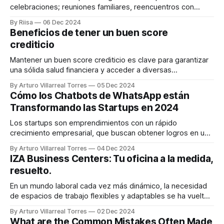
celebraciones; reuniones familiares, reencuentros con
amigos, regalos, etc. Sin embargo, también es un periodo
By Riisa
06 Dec 2024
en el que los desechos aumentan considerablemente,
Beneficios de tener un buen score
especialmente los días de Navidad, Nochevieja, Año Nuevo
crediticio
y Reyes Magos. Durante estos días tan marcados, el
consumo de alimentación,
Mantener un buen score crediticio es clave para garantizar
una sólida salud financiera y acceder a diversas
oportunidades que pueden facilitar tus metas personales y
By Arturo Villarreal Torres
05 Dec 2024
profesionales. Este indicador, que evalúa tu
Cómo los Chatbots de WhatsApp están
comportamiento financiero, no solo afecta tu capacidad
Transformando las Startups en 2024
para obtener créditos, sino también influye en tu vida
cotidiana. A continuación,
Los startups son emprendimientos con un rápido
crecimiento empresarial, que buscan obtener logros en un
corto periodo de tiempo. Lo ideal para que estas puedan
By Arturo Villarreal Torres
04 Dec 2024
contar con sus objetivos es encontrar una herramienta que
IZA Business Centers: Tu oficina a la medida,
ayude a mejorar la interacción con los clientes en tiempo
resuelto.
real. Para ello, los chatbots de
En un mundo laboral cada vez más dinámico, la necesidad
de espacios de trabajo flexibles y adaptables se ha vuelto
esencial. IZA Business Centers, con su presencia en las
By Arturo Villarreal Torres
02 Dec 2024
principales ciudades de México como son: Monterrey,
What are the Common Mistakes Often Made