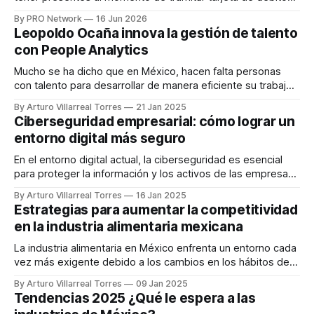
en línea.
By PRO Network
16 Jun 2026
Leopoldo Ocaña innova la gestión de talento
con People Analytics
Mucho se ha dicho que en México, hacen falta personas
con talento para desarrollar de manera eficiente su trabajo.
Sin embargo, esto no resulta tan real como se plantea ya
By Arturo Villarreal Torres
21 Jan 2025
que el talento existe pero el problema real es que este
Ciberseguridad empresarial: cómo lograr un
talento no se sabe identificar. Leopoldo Ocaña, CEO de
entorno digital más seguro
En el entorno digital actual, la ciberseguridad es esencial
para proteger la información y los activos de las empresas.
Los ciberataques son cada vez más sofisticados, y los
By Arturo Villarreal Torres
16 Jan 2025
datos valiosos de las organizaciones están
Estrategias para aumentar la competitividad
constantemente en riesgo. Implementar estrategias de
en la industria alimentaria mexicana
seguridad adecuadas ayuda a mitigar amenazas y
garantizar la continuidad
La industria alimentaria en México enfrenta un entorno cada
vez más exigente debido a los cambios en los hábitos de
consumo, las regulaciones internacionales y la presión por
By Arturo Villarreal Torres
09 Jan 2025
mantenerse a la vanguardia tecnológica. En este sentido,
Tendencias 2025 ¿Qué le espera a las
mejorar el rendimiento se ha vuelto esencial para las