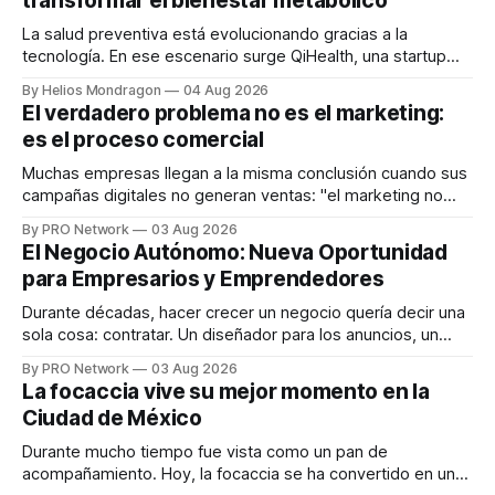
transformar el bienestar metabólico
La salud preventiva está evolucionando gracias a la
tecnología. En ese escenario surge QiHealth, una startup
que desarrolla un ecosistema digital capaz de integrar
By Helios Mondragon
04 Aug 2026
dispositivos inteligentes, inteligencia artificial y monitoreo
El verdadero problema no es el marketing:
en tiempo real para ayudar a las personas a tomar mejores
es el proceso comercial
decisiones sobre su salud metabólica. Su propuesta busca
responder
Muchas empresas llegan a la misma conclusión cuando sus
campañas digitales no generan ventas: "el marketing no
funciona". Sin embargo, para Marcelo Gutiérrez, CEO de
By PRO Network
03 Aug 2026
INTERIUS, el problema suele estar en otro lugar. Durante
El Negocio Autónomo: Nueva Oportunidad
una entrevista para el podcast SER PRO, el especialista en
para Empresarios y Emprendedores
marketing digital explicó que
Durante décadas, hacer crecer un negocio quería decir una
sola cosa: contratar. Un diseñador para los anuncios, un
especialista en marketing para las campañas, un copywriter
By PRO Network
03 Aug 2026
para los textos, alguien que supiera de publicidad digital
La focaccia vive su mejor momento en la
para encontrar prospectos, un vendedor para atender
Ciudad de México
llamadas y mensajes, y —con suerte— una persona
Durante mucho tiempo fue vista como un pan de
acompañamiento. Hoy, la focaccia se ha convertido en uno