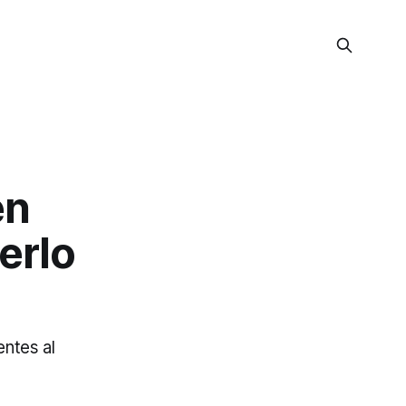
en
erlo
ntes al