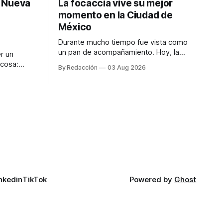
: Nueva
La focaccia vive su mejor
momento en la Ciudad de
México
Durante mucho tiempo fue vista como
un pan de acompañamiento. Hoy, la
r un
focaccia se ha convertido en uno de los
 cosa:
By Redacción
03 Aug 2026
platillos favoritos de quienes buscan
os
cocina artesanal, ingredientes de calidad
marketing
y experiencias que invitan a compartir
iter para
alrededor de la mesa. Durante mucho
a de
tiempo, hablar de cocina italiana era
ar
siempre de
a atender
n suerte—
nkedin
TikTok
Powered by
Ghost