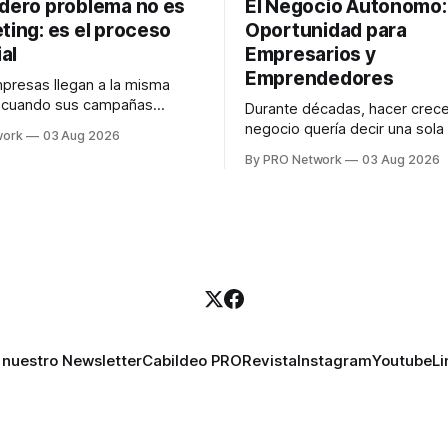
adero problema no es
El Negocio Autónomo
ting: es el proceso
Oportunidad para
al
Empresarios y
Emprendedores
resas llegan a la misma
n cuando sus campañas
Durante décadas, hacer crece
o generan ventas: "el
negocio quería decir una sola
work
03 Aug 2026
no funciona". Sin embargo,
contratar. Un diseñador para l
By PRO Network
03 Aug 2026
lo Gutiérrez, CEO de
anuncios, un especialista en 
el problema suele estar en
para las campañas, un copywr
los textos, alguien que supier
R PRO, el especialista en
publicidad digital para encontr
igital explicó que
prospectos, un vendedor par
llamadas y mensajes, y —co
una persona
 nuestro Newsletter
Cabildeo PRO
Revista
Instagram
Youtube
Li