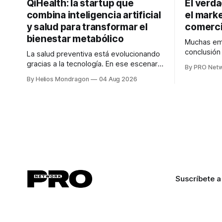
QiHealth: la startup que
El verd
combina inteligencia artificial
el marke
y salud para transformar el
comerci
bienestar metabólico
Muchas emp
conclusió
La salud preventiva está evolucionando
digitales n
gracias a la tecnología. En ese escenario
By PRO Net
marketing 
surge QiHealth, una startup que
By Helios Mondragon
04 Aug 2026
para Marce
desarrolla un ecosistema digital capaz
INTERIUS, 
de integrar dispositivos inteligentes,
otro lugar. Durante una entrevista para el
inteligencia artificial y monitoreo en
podcast SE
tiempo real para ayudar a las personas a
marketing d
tomar mejores decisiones sobre su
salud metabólica. Su propuesta busca
responder
Suscríbete a