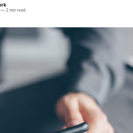
ork
—
2 min read