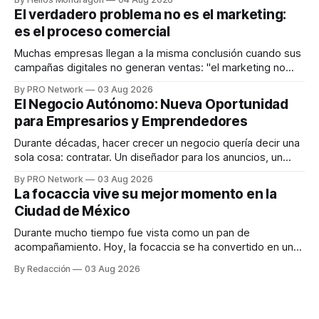
dispositivos inteligentes, inteligencia artificial y monitoreo
El verdadero problema no es el marketing:
en tiempo real para ayudar a las personas a tomar mejores
es el proceso comercial
decisiones sobre su salud metabólica. Su propuesta busca
responder
Muchas empresas llegan a la misma conclusión cuando sus
campañas digitales no generan ventas: "el marketing no
funciona". Sin embargo, para Marcelo Gutiérrez, CEO de
By PRO Network
03 Aug 2026
INTERIUS, el problema suele estar en otro lugar. Durante
El Negocio Autónomo: Nueva Oportunidad
una entrevista para el podcast SER PRO, el especialista en
para Empresarios y Emprendedores
marketing digital explicó que
Durante décadas, hacer crecer un negocio quería decir una
sola cosa: contratar. Un diseñador para los anuncios, un
especialista en marketing para las campañas, un copywriter
By PRO Network
03 Aug 2026
para los textos, alguien que supiera de publicidad digital
La focaccia vive su mejor momento en la
para encontrar prospectos, un vendedor para atender
Ciudad de México
llamadas y mensajes, y —con suerte— una persona
Durante mucho tiempo fue vista como un pan de
acompañamiento. Hoy, la focaccia se ha convertido en uno
de los platillos favoritos de quienes buscan cocina
By Redacción
03 Aug 2026
artesanal, ingredientes de calidad y experiencias que
invitan a compartir alrededor de la mesa. Durante mucho
tiempo, hablar de cocina italiana era siempre de