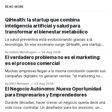
READ MORE
QiHealth: la startup que combina
inteligencia artificial y salud para
transformar el bienestar metabólico
La salud preventiva está evolucionando gracias a la
tecnología. En ese escenario surge QiHealth, una startup
que desarrolla un ecosistema digital capaz de integrar
By Helios Mondragon
04 Aug 2026
dispositivos inteligentes, inteligencia artificial y monitoreo
El verdadero problema no es el marketing:
en tiempo real para ayudar a las personas a tomar mejores
es el proceso comercial
decisiones sobre su salud metabólica. Su propuesta busca
responder
Muchas empresas llegan a la misma conclusión cuando sus
campañas digitales no generan ventas: "el marketing no
funciona". Sin embargo, para Marcelo Gutiérrez, CEO de
By PRO Network
03 Aug 2026
INTERIUS, el problema suele estar en otro lugar. Durante
El Negocio Autónomo: Nueva Oportunidad
una entrevista para el podcast SER PRO, el especialista en
para Empresarios y Emprendedores
marketing digital explicó que
Durante décadas, hacer crecer un negocio quería decir una
sola cosa: contratar. Un diseñador para los anuncios, un