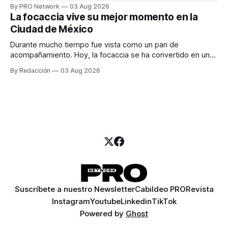
especialista en marketing para las campañas, un copywriter
By PRO Network
03 Aug 2026
para los textos, alguien que supiera de publicidad digital
La focaccia vive su mejor momento en la
para encontrar prospectos, un vendedor para atender
Ciudad de México
llamadas y mensajes, y —con suerte— una persona
Durante mucho tiempo fue vista como un pan de
acompañamiento. Hoy, la focaccia se ha convertido en uno
de los platillos favoritos de quienes buscan cocina
By Redacción
03 Aug 2026
artesanal, ingredientes de calidad y experiencias que
invitan a compartir alrededor de la mesa. Durante mucho
tiempo, hablar de cocina italiana era siempre de
Suscríbete a nuestro Newsletter
Cabildeo PRO
Revista
Instagram
Youtube
Linkedin
TikTok
Powered by
Ghost