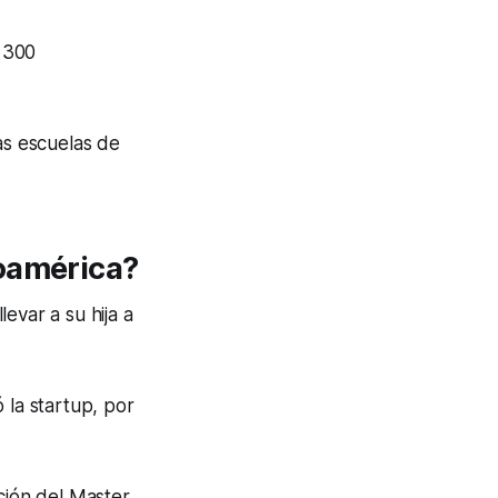
 300
s escuelas de
noamérica?
evar a su hija a
 la startup, por
ción del Master