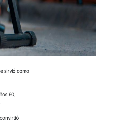
ue sirvió como
años 90,
.
convirtió