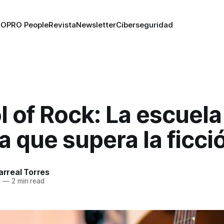
RO
PRO People
Revista
Newsletter
Ciberseguridad
 of Rock: La escuela
 que supera la ficci
larreal Torres
2
—
2 min read