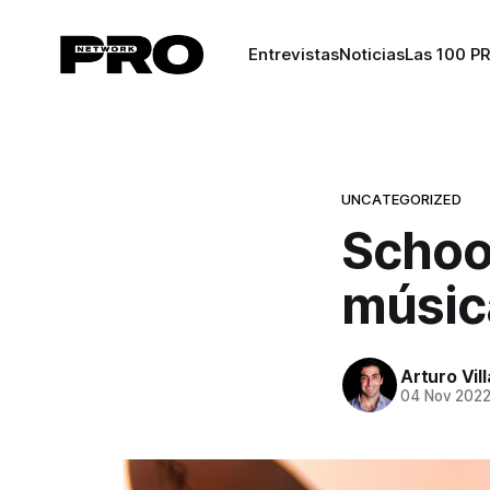
Entrevistas
Noticias
Las 100 P
UNCATEGORIZED
School
música
Arturo Vil
04 Nov 202