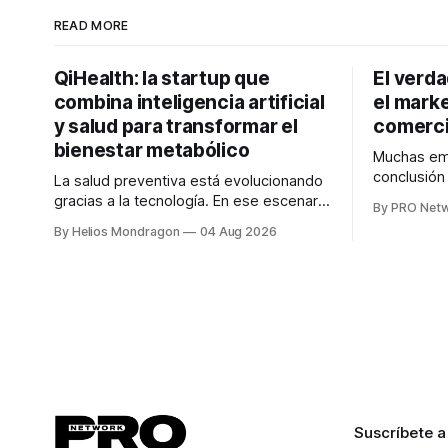
READ MORE
QiHealth: la startup que
El verd
combina inteligencia artificial
el marke
y salud para transformar el
comerci
bienestar metabólico
Muchas emp
conclusió
La salud preventiva está evolucionando
digitales n
gracias a la tecnología. En ese escenario
By PRO Net
marketing 
surge QiHealth, una startup que
By Helios Mondragon
04 Aug 2026
para Marce
desarrolla un ecosistema digital capaz
INTERIUS, 
de integrar dispositivos inteligentes,
otro lugar. Durante una entrevista para el
inteligencia artificial y monitoreo en
podcast SE
tiempo real para ayudar a las personas a
marketing d
tomar mejores decisiones sobre su
salud metabólica. Su propuesta busca
responder
Suscríbete a