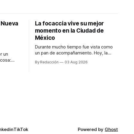
: Nueva
La focaccia vive su mejor
momento en la Ciudad de
México
Durante mucho tiempo fue vista como
un pan de acompañamiento. Hoy, la
r un
focaccia se ha convertido en uno de los
 cosa:
By Redacción
03 Aug 2026
platillos favoritos de quienes buscan
os
cocina artesanal, ingredientes de calidad
marketing
y experiencias que invitan a compartir
iter para
alrededor de la mesa. Durante mucho
a de
tiempo, hablar de cocina italiana era
ar
siempre de
a atender
n suerte—
nkedin
TikTok
Powered by
Ghost