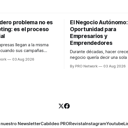
adero problema no es
El Negocio Autónomo
ting: es el proceso
Oportunidad para
al
Empresarios y
Emprendedores
resas llegan a la misma
n cuando sus campañas
Durante décadas, hacer crece
o generan ventas: "el
negocio quería decir una sola
work
03 Aug 2026
no funciona". Sin embargo,
contratar. Un diseñador para l
By PRO Network
03 Aug 2026
lo Gutiérrez, CEO de
anuncios, un especialista en 
el problema suele estar en
para las campañas, un copywr
los textos, alguien que supier
R PRO, el especialista en
publicidad digital para encontr
igital explicó que
prospectos, un vendedor par
llamadas y mensajes, y —co
una persona
 nuestro Newsletter
Cabildeo PRO
Revista
Instagram
Youtube
Li