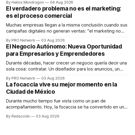
By Helios Mondragon
04 Aug 2026
dispositivos inteligentes, inteligencia artificial y monitoreo
El verdadero problema no es el marketing:
en tiempo real para ayudar a las personas a tomar mejores
es el proceso comercial
decisiones sobre su salud metabólica. Su propuesta busca
responder
Muchas empresas llegan a la misma conclusión cuando sus
campañas digitales no generan ventas: "el marketing no
funciona". Sin embargo, para Marcelo Gutiérrez, CEO de
By PRO Network
03 Aug 2026
INTERIUS, el problema suele estar en otro lugar. Durante
El Negocio Autónomo: Nueva Oportunidad
una entrevista para el podcast SER PRO, el especialista en
para Empresarios y Emprendedores
marketing digital explicó que
Durante décadas, hacer crecer un negocio quería decir una
sola cosa: contratar. Un diseñador para los anuncios, un
especialista en marketing para las campañas, un copywriter
By PRO Network
03 Aug 2026
para los textos, alguien que supiera de publicidad digital
La focaccia vive su mejor momento en la
para encontrar prospectos, un vendedor para atender
Ciudad de México
llamadas y mensajes, y —con suerte— una persona
Durante mucho tiempo fue vista como un pan de
acompañamiento. Hoy, la focaccia se ha convertido en uno
de los platillos favoritos de quienes buscan cocina
By Redacción
03 Aug 2026
artesanal, ingredientes de calidad y experiencias que
invitan a compartir alrededor de la mesa. Durante mucho
tiempo, hablar de cocina italiana era siempre de