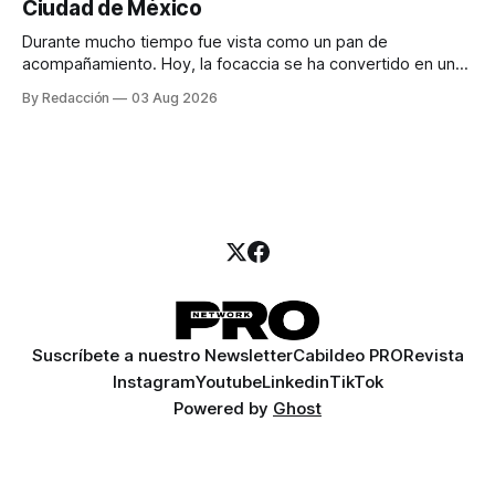
Ciudad de México
llamadas y mensajes, y —con suerte— una persona
Durante mucho tiempo fue vista como un pan de
acompañamiento. Hoy, la focaccia se ha convertido en uno
de los platillos favoritos de quienes buscan cocina
By Redacción
03 Aug 2026
artesanal, ingredientes de calidad y experiencias que
invitan a compartir alrededor de la mesa. Durante mucho
tiempo, hablar de cocina italiana era siempre de
Suscríbete a nuestro Newsletter
Cabildeo PRO
Revista
Instagram
Youtube
Linkedin
TikTok
Powered by
Ghost