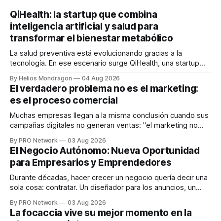
QiHealth: la startup que combina
inteligencia artificial y salud para
transformar el bienestar metabólico
La salud preventiva está evolucionando gracias a la
tecnología. En ese escenario surge QiHealth, una startup
que desarrolla un ecosistema digital capaz de integrar
By Helios Mondragon
04 Aug 2026
dispositivos inteligentes, inteligencia artificial y monitoreo
El verdadero problema no es el marketing:
en tiempo real para ayudar a las personas a tomar mejores
es el proceso comercial
decisiones sobre su salud metabólica. Su propuesta busca
responder
Muchas empresas llegan a la misma conclusión cuando sus
campañas digitales no generan ventas: "el marketing no
funciona". Sin embargo, para Marcelo Gutiérrez, CEO de
By PRO Network
03 Aug 2026
INTERIUS, el problema suele estar en otro lugar. Durante
El Negocio Autónomo: Nueva Oportunidad
una entrevista para el podcast SER PRO, el especialista en
para Empresarios y Emprendedores
marketing digital explicó que
Durante décadas, hacer crecer un negocio quería decir una
sola cosa: contratar. Un diseñador para los anuncios, un
especialista en marketing para las campañas, un copywriter
By PRO Network
03 Aug 2026
para los textos, alguien que supiera de publicidad digital
La focaccia vive su mejor momento en la
para encontrar prospectos, un vendedor para atender