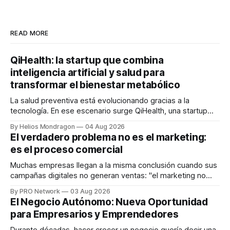
READ MORE
QiHealth: la startup que combina
inteligencia artificial y salud para
transformar el bienestar metabólico
La salud preventiva está evolucionando gracias a la
tecnología. En ese escenario surge QiHealth, una startup
que desarrolla un ecosistema digital capaz de integrar
By Helios Mondragon
04 Aug 2026
dispositivos inteligentes, inteligencia artificial y monitoreo
El verdadero problema no es el marketing:
en tiempo real para ayudar a las personas a tomar mejores
es el proceso comercial
decisiones sobre su salud metabólica. Su propuesta busca
responder
Muchas empresas llegan a la misma conclusión cuando sus
campañas digitales no generan ventas: "el marketing no
funciona". Sin embargo, para Marcelo Gutiérrez, CEO de
By PRO Network
03 Aug 2026
INTERIUS, el problema suele estar en otro lugar. Durante
El Negocio Autónomo: Nueva Oportunidad
una entrevista para el podcast SER PRO, el especialista en
para Empresarios y Emprendedores
marketing digital explicó que