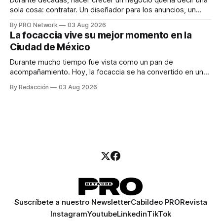
Durante décadas, hacer crecer un negocio quería decir una
sola cosa: contratar. Un diseñador para los anuncios, un
especialista en marketing para las campañas, un copywriter
By PRO Network
03 Aug 2026
para los textos, alguien que supiera de publicidad digital
La focaccia vive su mejor momento en la
para encontrar prospectos, un vendedor para atender
Ciudad de México
llamadas y mensajes, y —con suerte— una persona
Durante mucho tiempo fue vista como un pan de
acompañamiento. Hoy, la focaccia se ha convertido en uno
de los platillos favoritos de quienes buscan cocina
By Redacción
03 Aug 2026
artesanal, ingredientes de calidad y experiencias que
invitan a compartir alrededor de la mesa. Durante mucho
tiempo, hablar de cocina italiana era siempre de
Suscríbete a nuestro Newsletter
Cabildeo PRO
Revista
Instagram
Youtube
Linkedin
TikTok