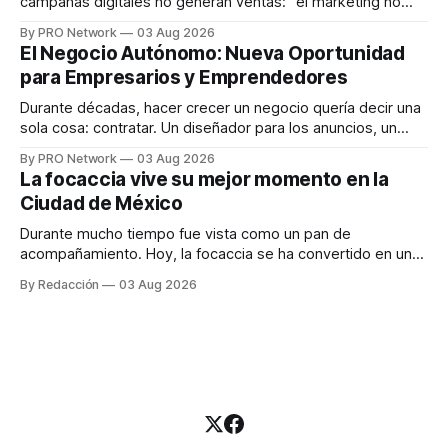
campañas digitales no generan ventas: "el marketing no
funciona". Sin embargo, para Marcelo Gutiérrez, CEO de
By PRO Network
03 Aug 2026
INTERIUS, el problema suele estar en otro lugar. Durante
El Negocio Autónomo: Nueva Oportunidad
una entrevista para el podcast SER PRO, el especialista en
para Empresarios y Emprendedores
marketing digital explicó que
Durante décadas, hacer crecer un negocio quería decir una
sola cosa: contratar. Un diseñador para los anuncios, un
especialista en marketing para las campañas, un copywriter
By PRO Network
03 Aug 2026
para los textos, alguien que supiera de publicidad digital
La focaccia vive su mejor momento en la
para encontrar prospectos, un vendedor para atender
Ciudad de México
llamadas y mensajes, y —con suerte— una persona
Durante mucho tiempo fue vista como un pan de
acompañamiento. Hoy, la focaccia se ha convertido en uno
de los platillos favoritos de quienes buscan cocina
By Redacción
03 Aug 2026
artesanal, ingredientes de calidad y experiencias que
invitan a compartir alrededor de la mesa. Durante mucho
tiempo, hablar de cocina italiana era siempre de