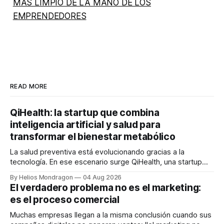
MÁS LIMPIO DE LA MANO DE LOS
EMPRENDEDORES
READ MORE
QiHealth: la startup que combina
inteligencia artificial y salud para
transformar el bienestar metabólico
La salud preventiva está evolucionando gracias a la
tecnología. En ese escenario surge QiHealth, una startup
que desarrolla un ecosistema digital capaz de integrar
By Helios Mondragon
04 Aug 2026
dispositivos inteligentes, inteligencia artificial y monitoreo
El verdadero problema no es el marketing:
en tiempo real para ayudar a las personas a tomar mejores
es el proceso comercial
decisiones sobre su salud metabólica. Su propuesta busca
responder
Muchas empresas llegan a la misma conclusión cuando sus