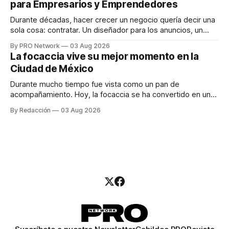
para Empresarios y Emprendedores
marketing digital explicó que
Durante décadas, hacer crecer un negocio quería decir una
sola cosa: contratar. Un diseñador para los anuncios, un
especialista en marketing para las campañas, un copywriter
By PRO Network
03 Aug 2026
para los textos, alguien que supiera de publicidad digital
La focaccia vive su mejor momento en la
para encontrar prospectos, un vendedor para atender
Ciudad de México
llamadas y mensajes, y —con suerte— una persona
Durante mucho tiempo fue vista como un pan de
acompañamiento. Hoy, la focaccia se ha convertido en uno
de los platillos favoritos de quienes buscan cocina
By Redacción
03 Aug 2026
artesanal, ingredientes de calidad y experiencias que
invitan a compartir alrededor de la mesa. Durante mucho
tiempo, hablar de cocina italiana era siempre de