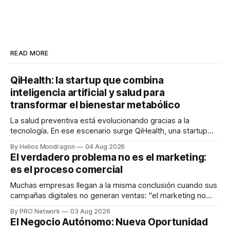
READ MORE
QiHealth: la startup que combina
inteligencia artificial y salud para
transformar el bienestar metabólico
La salud preventiva está evolucionando gracias a la
tecnología. En ese escenario surge QiHealth, una startup
que desarrolla un ecosistema digital capaz de integrar
By Helios Mondragon
04 Aug 2026
dispositivos inteligentes, inteligencia artificial y monitoreo
El verdadero problema no es el marketing:
en tiempo real para ayudar a las personas a tomar mejores
es el proceso comercial
decisiones sobre su salud metabólica. Su propuesta busca
responder
Muchas empresas llegan a la misma conclusión cuando sus
campañas digitales no generan ventas: "el marketing no
funciona". Sin embargo, para Marcelo Gutiérrez, CEO de
By PRO Network
03 Aug 2026
INTERIUS, el problema suele estar en otro lugar. Durante
El Negocio Autónomo: Nueva Oportunidad
una entrevista para el podcast SER PRO, el especialista en