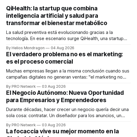
QiHealth: la startup que combina
inteligencia artificial y salud para
transformar el bienestar metabólico
La salud preventiva está evolucionando gracias a la
tecnología. En ese escenario surge QiHealth, una startup
que desarrolla un ecosistema digital capaz de integrar
By Helios Mondragon
04 Aug 2026
dispositivos inteligentes, inteligencia artificial y monitoreo
El verdadero problema no es el marketing:
en tiempo real para ayudar a las personas a tomar mejores
es el proceso comercial
decisiones sobre su salud metabólica. Su propuesta busca
responder
Muchas empresas llegan a la misma conclusión cuando sus
campañas digitales no generan ventas: "el marketing no
funciona". Sin embargo, para Marcelo Gutiérrez, CEO de
By PRO Network
03 Aug 2026
INTERIUS, el problema suele estar en otro lugar. Durante
El Negocio Autónomo: Nueva Oportunidad
una entrevista para el podcast SER PRO, el especialista en
para Empresarios y Emprendedores
marketing digital explicó que
Durante décadas, hacer crecer un negocio quería decir una
sola cosa: contratar. Un diseñador para los anuncios, un
especialista en marketing para las campañas, un copywriter
By PRO Network
03 Aug 2026
para los textos, alguien que supiera de publicidad digital
La focaccia vive su mejor momento en la
para encontrar prospectos, un vendedor para atender