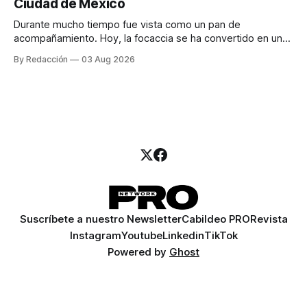
Ciudad de México
llamadas y mensajes, y —con suerte— una persona
Durante mucho tiempo fue vista como un pan de
acompañamiento. Hoy, la focaccia se ha convertido en uno
de los platillos favoritos de quienes buscan cocina
By Redacción
03 Aug 2026
artesanal, ingredientes de calidad y experiencias que
invitan a compartir alrededor de la mesa. Durante mucho
tiempo, hablar de cocina italiana era siempre de
Suscríbete a nuestro Newsletter
Cabildeo PRO
Revista
Instagram
Youtube
Linkedin
TikTok
Powered by
Ghost