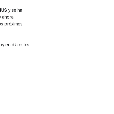
NUS
y se ha
y ahora
los próximos
oy en día estos