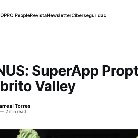
RO
PRO People
Revista
Newsletter
Ciberseguridad
US: SuperApp Prop
brito Valley
larreal Torres
—
2 min read