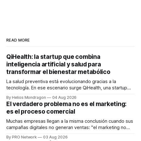
READ MORE
QiHealth: la startup que combina
inteligencia artificial y salud para
transformar el bienestar metabólico
La salud preventiva está evolucionando gracias a la
tecnología. En ese escenario surge QiHealth, una startup
que desarrolla un ecosistema digital capaz de integrar
By Helios Mondragon
04 Aug 2026
dispositivos inteligentes, inteligencia artificial y monitoreo
El verdadero problema no es el marketing:
en tiempo real para ayudar a las personas a tomar mejores
es el proceso comercial
decisiones sobre su salud metabólica. Su propuesta busca
responder
Muchas empresas llegan a la misma conclusión cuando sus
campañas digitales no generan ventas: "el marketing no
funciona". Sin embargo, para Marcelo Gutiérrez, CEO de
By PRO Network
03 Aug 2026
INTERIUS, el problema suele estar en otro lugar. Durante