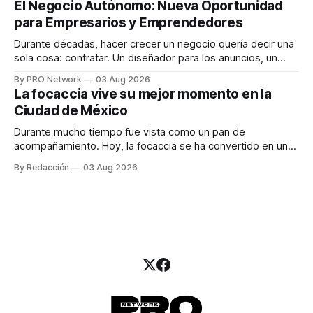
El Negocio Autónomo: Nueva Oportunidad
una entrevista para el podcast SER PRO, el especialista en
para Empresarios y Emprendedores
marketing digital explicó que
Durante décadas, hacer crecer un negocio quería decir una
sola cosa: contratar. Un diseñador para los anuncios, un
especialista en marketing para las campañas, un copywriter
By PRO Network
03 Aug 2026
para los textos, alguien que supiera de publicidad digital
La focaccia vive su mejor momento en la
para encontrar prospectos, un vendedor para atender
Ciudad de México
llamadas y mensajes, y —con suerte— una persona
Durante mucho tiempo fue vista como un pan de
acompañamiento. Hoy, la focaccia se ha convertido en uno
de los platillos favoritos de quienes buscan cocina
By Redacción
03 Aug 2026
artesanal, ingredientes de calidad y experiencias que
invitan a compartir alrededor de la mesa. Durante mucho
tiempo, hablar de cocina italiana era siempre de