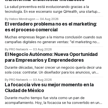
La salud preventiva está evolucionando gracias a la
tecnología. En ese escenario surge QiHealth, una startup
que desarrolla un ecosistema digital capaz de integrar
By Helios Mondragon
04 Aug 2026
dispositivos inteligentes, inteligencia artificial y monitoreo
El verdadero problema no es el marketing:
en tiempo real para ayudar a las personas a tomar mejores
es el proceso comercial
decisiones sobre su salud metabólica. Su propuesta busca
responder
Muchas empresas llegan a la misma conclusión cuando sus
campañas digitales no generan ventas: "el marketing no
funciona". Sin embargo, para Marcelo Gutiérrez, CEO de
By PRO Network
03 Aug 2026
INTERIUS, el problema suele estar en otro lugar. Durante
El Negocio Autónomo: Nueva Oportunidad
una entrevista para el podcast SER PRO, el especialista en
para Empresarios y Emprendedores
marketing digital explicó que
Durante décadas, hacer crecer un negocio quería decir una
sola cosa: contratar. Un diseñador para los anuncios, un
especialista en marketing para las campañas, un copywriter
By PRO Network
03 Aug 2026
para los textos, alguien que supiera de publicidad digital
La focaccia vive su mejor momento en la
para encontrar prospectos, un vendedor para atender
Ciudad de México
llamadas y mensajes, y —con suerte— una persona
Durante mucho tiempo fue vista como un pan de
acompañamiento. Hoy, la focaccia se ha convertido en uno
de los platillos favoritos de quienes buscan cocina