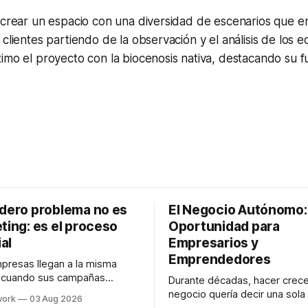
 crear un espacio con una diversidad de escenarios que e
 clientes partiendo de la observación y el análisis de los e
imo el proyecto con la biocenosis nativa, destacando su f
adero problema no es
El Negocio Autónomo
ting: es el proceso
Oportunidad para
al
Empresarios y
Emprendedores
resas llegan a la misma
n cuando sus campañas
Durante décadas, hacer crece
o generan ventas: "el
negocio quería decir una sola
work
03 Aug 2026
no funciona". Sin embargo,