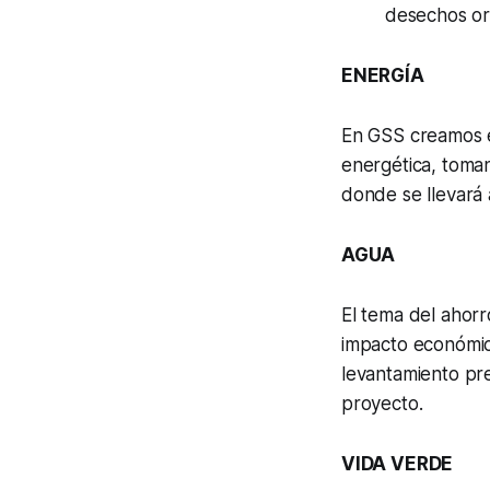
desechos or
ENERGÍA
En GSS creamos e
energética, toman
donde se llevará 
AGUA
El tema del ahorr
impacto económic
levantamiento pre
proyecto.
VIDA VERDE