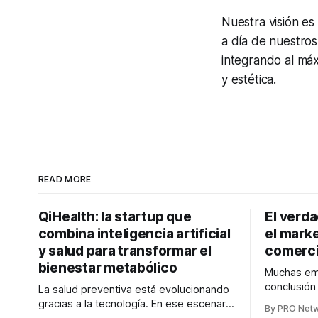
Nuestra visión es
a día de nuestros
integrando al máx
y estética.
READ MORE
QiHealth: la startup que
El verd
combina inteligencia artificial
el marke
y salud para transformar el
comerci
bienestar metabólico
Muchas emp
conclusió
La salud preventiva está evolucionando
digitales n
gracias a la tecnología. En ese escenario
By PRO Net
marketing 