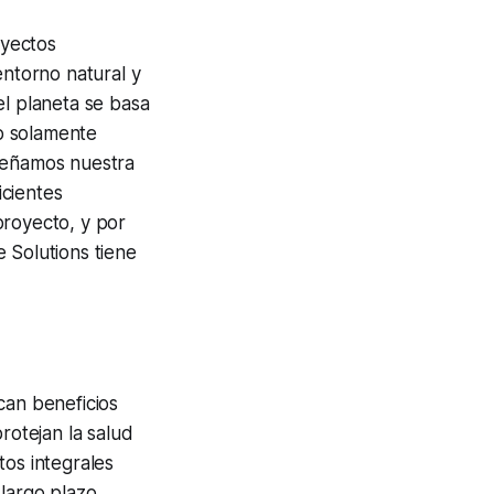
oyectos
entorno natural y
el planeta se basa
o solamente
iseñamos nuestra
icientes
proyecto, y por
 Solutions tiene
can beneficios
otejan la salud
tos integrales
largo plazo.