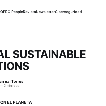
RO
PRO People
Revista
Newsletter
Ciberseguridad
AL SUSTAINABLE
TIONS
larreal Torres
—
2 min read
ON EL PLANETA