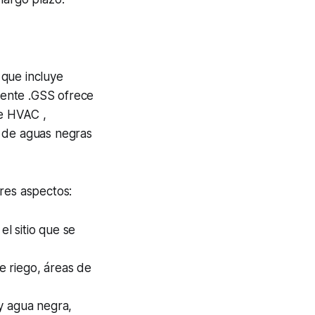
 que incluye
liente .GSS ofrece
de HVAC ,
o de aguas negras
res aspectos:
l sitio que se
e riego, áreas de
 y agua negra,