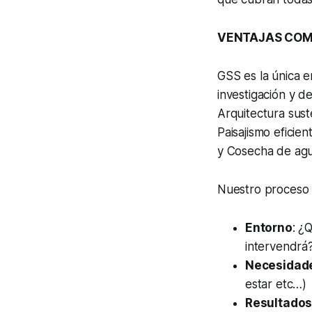
VENTAJAS COM
GSS es la única 
investigación y d
Arquitectura sust
Paisajismo efici
y Cosecha de agu
Nuestro proceso c
Entorno
: ¿
intervendrá?
Necesidad
estar etc…)
Resultado