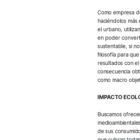
Como empresa de 
haciéndolos más e
el urbano, utiliz
en poder convert
sustentable, si 
filosofía para q
resultados con el
consecuencia obte
como macro objet
IMPACTO ECOL
Buscamos ofrecer 
medioambientales
de sus consumidor
que cubran todas 