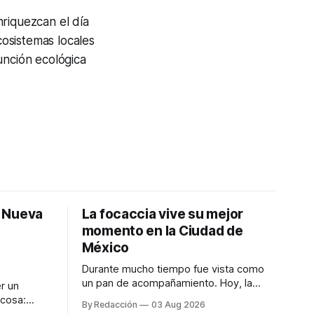
nriquezcan el día
cosistemas locales
unción ecológica
: Nueva
La focaccia vive su mejor
momento en la Ciudad de
México
Durante mucho tiempo fue vista como
un pan de acompañamiento. Hoy, la
r un
focaccia se ha convertido en uno de los
 cosa:
By Redacción
03 Aug 2026
platillos favoritos de quienes buscan