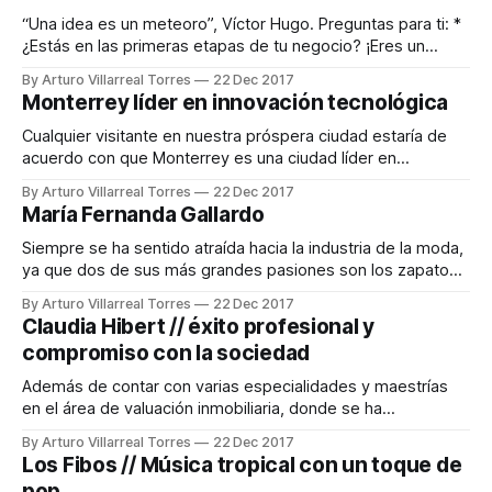
“Una idea es un meteoro”, Víctor Hugo. Preguntas para ti: *
¿Estás en las primeras etapas de tu negocio? ¡Eres un
startup! * ¿Tienes una idea demasiado riesgosa para la
By Arturo Villarreal Torres
22 Dec 2017
banca comercial y tampoco te permite acceder a la
Monterrey líder en innovación tecnológica
colocación de deuda o capital en el mercado de valores? *
¿No tienes aún
Cualquier visitante en nuestra próspera ciudad estaría de
acuerdo con que Monterrey es una ciudad líder en
innovación tecnológica y de negocios de México y America
By Arturo Villarreal Torres
22 Dec 2017
Latina. Con el ingreso per cápita más alto del país, similar al
María Fernanda Gallardo
de Berlín y Seúl, Monterrey se posiciona hacia la próxima
década como
Siempre se ha sentido atraída hacia la industria de la moda,
ya que dos de sus más grandes pasiones son los zapatos
y las bolsas. Fue en un viaje que encontró un concepto que
By Arturo Villarreal Torres
22 Dec 2017
podía ser comercializado con éxito si se adaptaba al
Claudia Hibert // éxito profesional y
mercado nacional, mediante la propuesta de diseños
compromiso con la sociedad
Además de contar con varias especialidades y maestrías
en el área de valuación inmobiliaria, donde se ha
desarrollado profesionalmente. Interesada en formar su
By Arturo Villarreal Torres
22 Dec 2017
carrera con valores como la lealtad, liderazgo, ética y
Los Fibos // Música tropical con un toque de
compromiso, así como de regresar algo bueno a la
pop