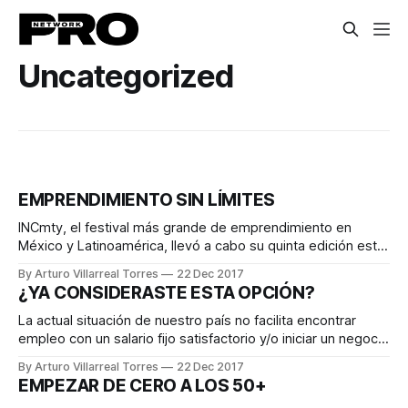
Uncategorized
EMPRENDIMIENTO SIN LÍMITES
INCmty, el festival más grande de emprendimiento en
México y Latinoamérica, llevó a cabo su quinta edición este
noviembre pasado. El tema principal fue “pensamiento
By Arturo Villarreal Torres
22 Dec 2017
exponencial”, por lo que los expositores y profesionistas
¿YA CONSIDERASTE ESTA OPCIÓN?
que tomaron los distintos escenarios del INC compartieron
su visión del futuro y discutieron sobre cómo potencializar
La actual situación de nuestro país no facilita encontrar
empleo con un salario fijo satisfactorio y/o iniciar un negocio
sin tener que invertir cantidades importantes de dinero; sin
By Arturo Villarreal Torres
22 Dec 2017
embargo, se abre una atractiva y rentable oportunidad para
EMPEZAR DE CERO A LOS 50+
personas que desean trabajar y desarrollarse para sí