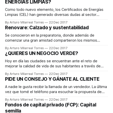
ENERGÍAS LIMPIAS?
autoservicios
Como todo nuevo elemento, los Certificados de Energías
Limpias (CEL) han generado diversas dudas al sector
empresarial, algunas de las cuales se pretenden aclarar a
By Arturo Villarreal Torres
22 Dec 2017
continuación: ¿Qué son? Títulos emitidos por la Comisión
Renovare: Calzado y sustentabilidad
Reguladora de Energía, que amparan la producción de un
monto determinado de energía eléctrica a partir de
Se conocieron en la preparatoria, donde además de
comenzar una gran amistad compartieron los mismos
sueños e ideales, de los cuales surgió la incógnita, ¿qué
By Arturo Villarreal Torres
22 Dec 2017
podemos aportar en esta vida para trascender? Fue en el
¿QUIERES UN NEGOCIO VERDE?
2009 que resolvieron esta pregunta creando juntos un
zapato ecológico, que aparte de ser innovador
Hoy en día las ciudades se encuentran ante el reto de
mejorar la calidad de vida de sus habitantes a través de
mecanismos que aporten soluciones al problema ambiental
By Arturo Villarreal Torres
22 Dec 2017
que se vive en aquéllas. Ante dicho reto, las empresas
PIDE UN CONSEJO Y GÁNATE AL CLIENTE
residentes en México tienen la oportunidad de llevar a cabo
un
A nadie le gusta recibir la llamada de un vendedor. La última
vez que tomé el teléfono para escuchar la propuesta de
uno, me sentí incómodo y molesto. Lo último que quería
By Arturo Villarreal Torres
22 Dec 2017
hacer era comprarle algo a ese extraño que acababa de
Fondos de capital privado (FCP): Capital
hacer que perdiera mi tiempo. Entonces, si las
semilla