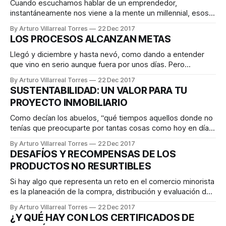
mismos invirtiendo solamente su
Cuando escuchamos hablar de un emprendedor,
instantáneamente nos viene a la mente un millennial, esos
que brillan por su energía, están llenos de ideas y que
By Arturo Villarreal Torres
22 Dec 2017
tienen todo para iniciar un negocio sin más riesgo que el
LOS PROCESOS ALCANZAN METAS
capital invertido. En muchos casos no tienen obligaciones
económicas significativas; están en una
Llegó y diciembre y hasta nevó, como dando a entender
que vino en serio aunque fuera por unos días. Pero
pasando el 25 y el recalentado, se acercan las fechas para
By Arturo Villarreal Torres
22 Dec 2017
hacernos las preguntas serias del año: ¿Que alcanzamos
SUSTENTABILIDAD: UN VALOR PARA TU
este 2017? ¿Bajamos esos 10 kilos propuestos?
PROYECTO INMOBILIARIO
¿Tachamos correr un maratón
Como decían los abuelos, “qué tiempos aquellos donde no
tenías que preocuparte por tantas cosas como hoy en día”.
Estos cambios te llevan a poner mayor atención en tu salud,
By Arturo Villarreal Torres
22 Dec 2017
tu entorno y, lo más importante, cómo cuidar nuestra Tierra.
DESAFÍOS Y RECOMPENSAS DE LOS
Numerosas veces escuchamos sobre el cambio climático y
PRODUCTOS NO RESURTIBLES
de cómo
Si hay algo que representa un reto en el comercio minorista
es la planeación de la compra, distribución y evaluación del
desempeño de los productos no-resurtibles (NR), también
By Arturo Villarreal Torres
22 Dec 2017
conocidos como no catalogados, temporales o in and out.
¿Y QUÉ HAY CON LOS CERTIFICADOS DE
En un negocio de venta a detalle, como lo son los