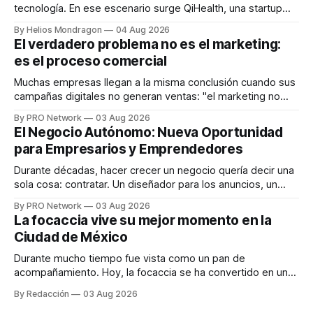
tecnología. En ese escenario surge QiHealth, una startup
que desarrolla un ecosistema digital capaz de integrar
By Helios Mondragon
04 Aug 2026
dispositivos inteligentes, inteligencia artificial y monitoreo
El verdadero problema no es el marketing:
en tiempo real para ayudar a las personas a tomar mejores
es el proceso comercial
decisiones sobre su salud metabólica. Su propuesta busca
responder
Muchas empresas llegan a la misma conclusión cuando sus
campañas digitales no generan ventas: "el marketing no
funciona". Sin embargo, para Marcelo Gutiérrez, CEO de
By PRO Network
03 Aug 2026
INTERIUS, el problema suele estar en otro lugar. Durante
El Negocio Autónomo: Nueva Oportunidad
una entrevista para el podcast SER PRO, el especialista en
para Empresarios y Emprendedores
marketing digital explicó que
Durante décadas, hacer crecer un negocio quería decir una
sola cosa: contratar. Un diseñador para los anuncios, un
especialista en marketing para las campañas, un copywriter
By PRO Network
03 Aug 2026
para los textos, alguien que supiera de publicidad digital
La focaccia vive su mejor momento en la
para encontrar prospectos, un vendedor para atender
Ciudad de México
llamadas y mensajes, y —con suerte— una persona
Durante mucho tiempo fue vista como un pan de
acompañamiento. Hoy, la focaccia se ha convertido en uno
de los platillos favoritos de quienes buscan cocina
By Redacción
03 Aug 2026
artesanal, ingredientes de calidad y experiencias que