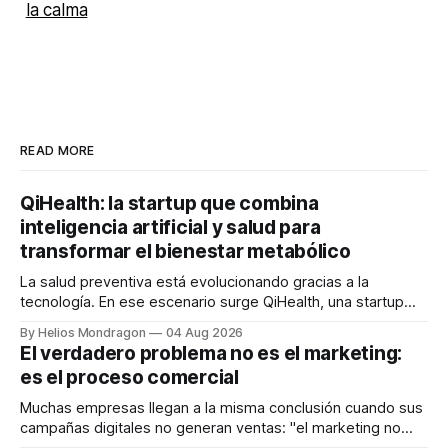
la calma
READ MORE
QiHealth: la startup que combina
inteligencia artificial y salud para
transformar el bienestar metabólico
La salud preventiva está evolucionando gracias a la
tecnología. En ese escenario surge QiHealth, una startup
que desarrolla un ecosistema digital capaz de integrar
By Helios Mondragon
04 Aug 2026
dispositivos inteligentes, inteligencia artificial y monitoreo
El verdadero problema no es el marketing:
en tiempo real para ayudar a las personas a tomar mejores
es el proceso comercial
decisiones sobre su salud metabólica. Su propuesta busca
responder
Muchas empresas llegan a la misma conclusión cuando sus
campañas digitales no generan ventas: "el marketing no
funciona". Sin embargo, para Marcelo Gutiérrez, CEO de