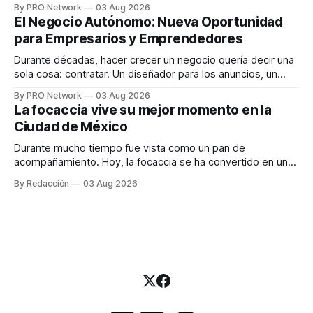
By PRO Network
03 Aug 2026
INTERIUS, el problema suele estar en otro lugar. Durante
El Negocio Autónomo: Nueva Oportunidad
una entrevista para el podcast SER PRO, el especialista en
para Empresarios y Emprendedores
marketing digital explicó que
Durante décadas, hacer crecer un negocio quería decir una
sola cosa: contratar. Un diseñador para los anuncios, un
especialista en marketing para las campañas, un copywriter
By PRO Network
03 Aug 2026
para los textos, alguien que supiera de publicidad digital
La focaccia vive su mejor momento en la
para encontrar prospectos, un vendedor para atender
Ciudad de México
llamadas y mensajes, y —con suerte— una persona
Durante mucho tiempo fue vista como un pan de
acompañamiento. Hoy, la focaccia se ha convertido en uno
de los platillos favoritos de quienes buscan cocina
By Redacción
03 Aug 2026
artesanal, ingredientes de calidad y experiencias que
invitan a compartir alrededor de la mesa. Durante mucho
tiempo, hablar de cocina italiana era siempre de