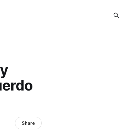
 y
uerdo
Share