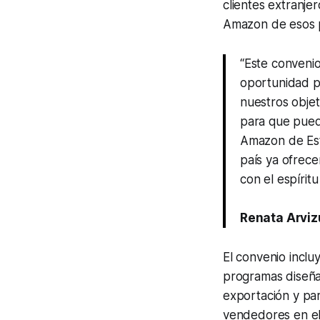
clientes extranje
Amazon de esos p
“Este conveni
oportunidad 
nuestros objet
para que pued
Amazon de Est
país ya ofrec
con el espírit
Renata Arviz
El convenio inclu
programas diseña
exportación y pa
vendedores en e