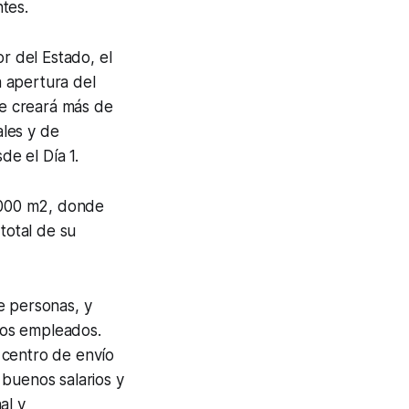
ntes.
r del Estado, el
a apertura del
ue creará más de
les y de
e el Día 1.
,000 m2, donde
total de su
e personas, y
ros empleados.
centro de envío
buenos salarios y
al y