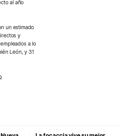
cto al año
con un estimado
irectos y
0 empleados a lo
bién León, y 31
o
: Nueva
La focaccia vive su mejor