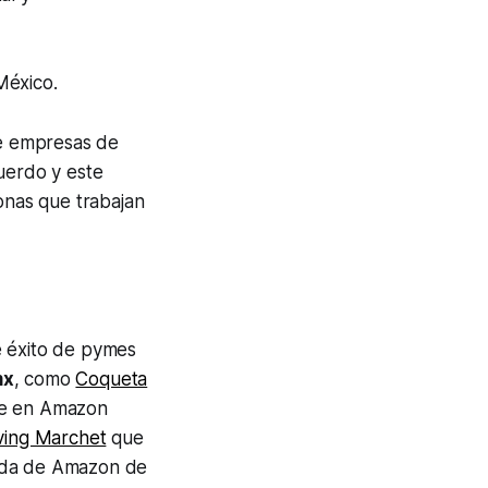
México.
de empresas de
uerdo y este
onas que trabajan
e éxito de pymes
mx
, como
Coqueta
nde en Amazon
ving Marchet
que
enda de Amazon de