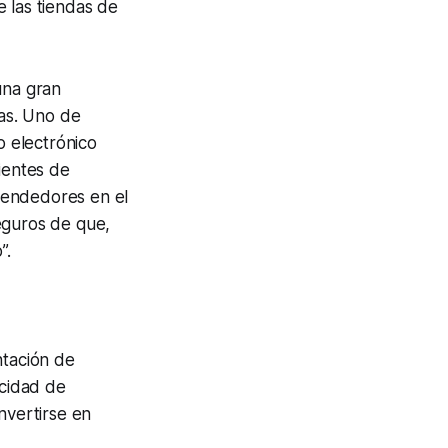
 las tiendas de
una gran
as. Uno de
o electrónico
ientes de
vendedores en el
eguros de que,
”.
ntación de
cidad de
vertirse en