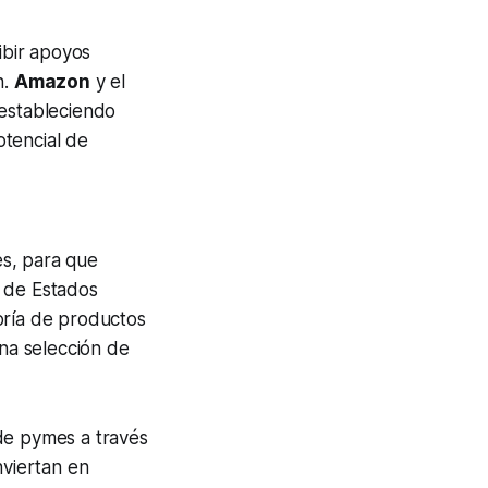
ibir apoyos
n.
Amazon
y el
 estableciendo
otencial de
es, para que
s de Estados
goría de productos
una selección de
 de
pymes
a través
viertan en