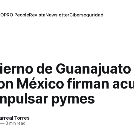
RO
PRO People
Revista
Newsletter
Ciberseguridad
ierno de Guanajuato
n México firman ac
impulsar pymes
larreal Torres
—
3 min read