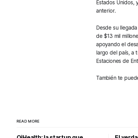
Estados Unidos, 
anterior.
Desde su llegada 
de $13 mil millon
apoyando el desar
largo del país, a
Estaciones de En
También te puede
READ MORE
QiHealth: la startup que
El verd