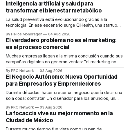
inteligencia artificial y salud para
transformar el bienestar metabólico
La salud preventiva está evolucionando gracias a la
tecnología. En ese escenario surge QiHealth, una startup
que desarrolla un ecosistema digital capaz de integrar
By Helios Mondragon
04 Aug 2026
dispositivos inteligentes, inteligencia artificial y monitoreo
El verdadero problema no es el marketing:
en tiempo real para ayudar a las personas a tomar mejores
es el proceso comercial
decisiones sobre su salud metabólica. Su propuesta busca
responder
Muchas empresas llegan a la misma conclusión cuando sus
campañas digitales no generan ventas: "el marketing no
funciona". Sin embargo, para Marcelo Gutiérrez, CEO de
By PRO Network
03 Aug 2026
INTERIUS, el problema suele estar en otro lugar. Durante
El Negocio Autónomo: Nueva Oportunidad
una entrevista para el podcast SER PRO, el especialista en
para Empresarios y Emprendedores
marketing digital explicó que
Durante décadas, hacer crecer un negocio quería decir una
sola cosa: contratar. Un diseñador para los anuncios, un
especialista en marketing para las campañas, un copywriter
By PRO Network
03 Aug 2026
para los textos, alguien que supiera de publicidad digital
La focaccia vive su mejor momento en la
para encontrar prospectos, un vendedor para atender
Ciudad de México
llamadas y mensajes, y —con suerte— una persona
Durante mucho tiempo fue vista como un pan de