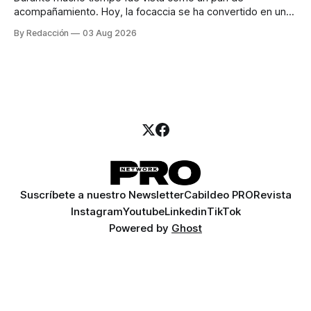
acompañamiento. Hoy, la focaccia se ha convertido en uno
de los platillos favoritos de quienes buscan cocina
By Redacción
03 Aug 2026
artesanal, ingredientes de calidad y experiencias que
invitan a compartir alrededor de la mesa. Durante mucho
tiempo, hablar de cocina italiana era siempre de
Suscríbete a nuestro Newsletter
Cabildeo PRO
Revista
Instagram
Youtube
Linkedin
TikTok
Powered by
Ghost