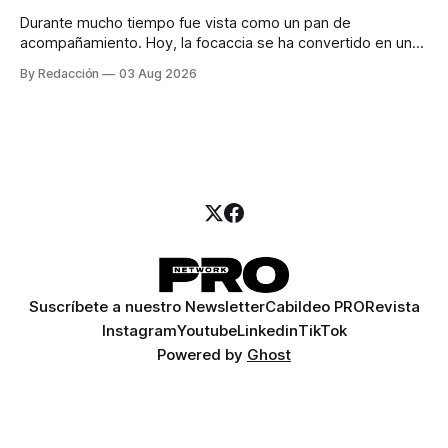
Durante mucho tiempo fue vista como un pan de
acompañamiento. Hoy, la focaccia se ha convertido en uno
de los platillos favoritos de quienes buscan cocina
By Redacción
03 Aug 2026
artesanal, ingredientes de calidad y experiencias que
invitan a compartir alrededor de la mesa. Durante mucho
tiempo, hablar de cocina italiana era siempre de
Suscríbete a nuestro Newsletter
Cabildeo PRO
Revista
Instagram
Youtube
Linkedin
TikTok
Powered by
Ghost