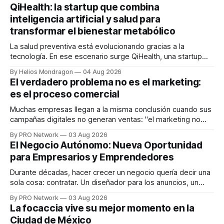
QiHealth: la startup que combina
inteligencia artificial y salud para
transformar el bienestar metabólico
La salud preventiva está evolucionando gracias a la
tecnología. En ese escenario surge QiHealth, una startup
que desarrolla un ecosistema digital capaz de integrar
By Helios Mondragon
04 Aug 2026
dispositivos inteligentes, inteligencia artificial y monitoreo
El verdadero problema no es el marketing:
en tiempo real para ayudar a las personas a tomar mejores
es el proceso comercial
decisiones sobre su salud metabólica. Su propuesta busca
responder
Muchas empresas llegan a la misma conclusión cuando sus
campañas digitales no generan ventas: "el marketing no
funciona". Sin embargo, para Marcelo Gutiérrez, CEO de
By PRO Network
03 Aug 2026
INTERIUS, el problema suele estar en otro lugar. Durante
El Negocio Autónomo: Nueva Oportunidad
una entrevista para el podcast SER PRO, el especialista en
para Empresarios y Emprendedores
marketing digital explicó que
Durante décadas, hacer crecer un negocio quería decir una
sola cosa: contratar. Un diseñador para los anuncios, un
especialista en marketing para las campañas, un copywriter
By PRO Network
03 Aug 2026
para los textos, alguien que supiera de publicidad digital
La focaccia vive su mejor momento en la
para encontrar prospectos, un vendedor para atender
Ciudad de México
llamadas y mensajes, y —con suerte— una persona