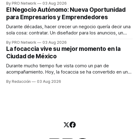
By PRO Network
03 Aug 2026
INTERIUS, el problema suele estar en otro lugar. Durante
El Negocio Autónomo: Nueva Oportunidad
una entrevista para el podcast SER PRO, el especialista en
para Empresarios y Emprendedores
marketing digital explicó que
Durante décadas, hacer crecer un negocio quería decir una
sola cosa: contratar. Un diseñador para los anuncios, un
especialista en marketing para las campañas, un copywriter
By PRO Network
03 Aug 2026
para los textos, alguien que supiera de publicidad digital
La focaccia vive su mejor momento en la
para encontrar prospectos, un vendedor para atender
Ciudad de México
llamadas y mensajes, y —con suerte— una persona
Durante mucho tiempo fue vista como un pan de
acompañamiento. Hoy, la focaccia se ha convertido en uno
de los platillos favoritos de quienes buscan cocina
By Redacción
03 Aug 2026
artesanal, ingredientes de calidad y experiencias que
invitan a compartir alrededor de la mesa. Durante mucho
tiempo, hablar de cocina italiana era siempre de