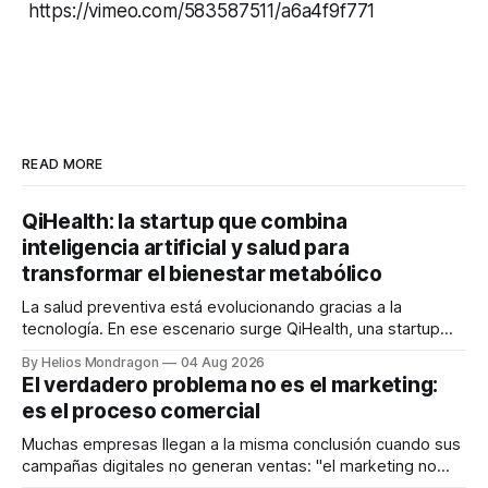
https://vimeo.com/583587511/a6a4f9f771
READ MORE
QiHealth: la startup que combina
inteligencia artificial y salud para
transformar el bienestar metabólico
La salud preventiva está evolucionando gracias a la
tecnología. En ese escenario surge QiHealth, una startup
que desarrolla un ecosistema digital capaz de integrar
By Helios Mondragon
04 Aug 2026
dispositivos inteligentes, inteligencia artificial y monitoreo
El verdadero problema no es el marketing:
en tiempo real para ayudar a las personas a tomar mejores
es el proceso comercial
decisiones sobre su salud metabólica. Su propuesta busca
responder
Muchas empresas llegan a la misma conclusión cuando sus
campañas digitales no generan ventas: "el marketing no
funciona". Sin embargo, para Marcelo Gutiérrez, CEO de