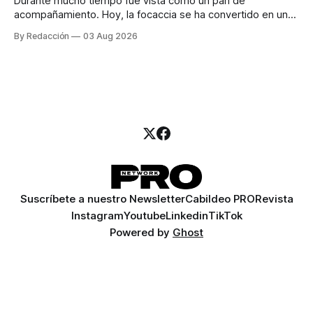
Durante mucho tiempo fue vista como un pan de
acompañamiento. Hoy, la focaccia se ha convertido en uno
de los platillos favoritos de quienes buscan cocina
By Redacción
03 Aug 2026
artesanal, ingredientes de calidad y experiencias que
invitan a compartir alrededor de la mesa. Durante mucho
tiempo, hablar de cocina italiana era siempre de
Suscríbete a nuestro Newsletter
Cabildeo PRO
Revista
Instagram
Youtube
Linkedin
TikTok
Powered by
Ghost