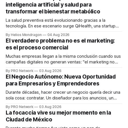
inteligencia artificial y salud para
transformar el bienestar metabólico
La salud preventiva está evolucionando gracias a la
tecnología. En ese escenario surge QiHealth, una startup
que desarrolla un ecosistema digital capaz de integrar
By Helios Mondragon
04 Aug 2026
dispositivos inteligentes, inteligencia artificial y monitoreo
El verdadero problema no es el marketing:
en tiempo real para ayudar a las personas a tomar mejores
es el proceso comercial
decisiones sobre su salud metabólica. Su propuesta busca
responder
Muchas empresas llegan a la misma conclusión cuando sus
campañas digitales no generan ventas: "el marketing no
funciona". Sin embargo, para Marcelo Gutiérrez, CEO de
By PRO Network
03 Aug 2026
INTERIUS, el problema suele estar en otro lugar. Durante
El Negocio Autónomo: Nueva Oportunidad
una entrevista para el podcast SER PRO, el especialista en
para Empresarios y Emprendedores
marketing digital explicó que
Durante décadas, hacer crecer un negocio quería decir una
sola cosa: contratar. Un diseñador para los anuncios, un
especialista en marketing para las campañas, un copywriter
By PRO Network
03 Aug 2026
para los textos, alguien que supiera de publicidad digital
La focaccia vive su mejor momento en la
para encontrar prospectos, un vendedor para atender
Ciudad de México
llamadas y mensajes, y —con suerte— una persona