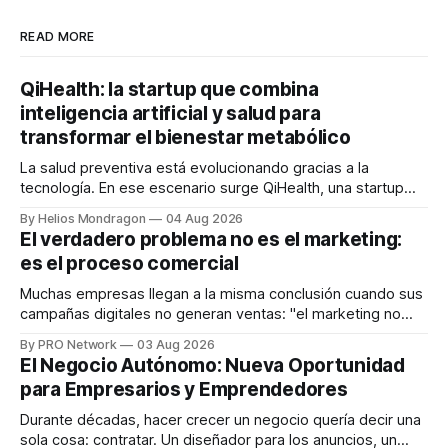
READ MORE
QiHealth: la startup que combina
inteligencia artificial y salud para
transformar el bienestar metabólico
La salud preventiva está evolucionando gracias a la
tecnología. En ese escenario surge QiHealth, una startup
que desarrolla un ecosistema digital capaz de integrar
By Helios Mondragon
04 Aug 2026
dispositivos inteligentes, inteligencia artificial y monitoreo
El verdadero problema no es el marketing:
en tiempo real para ayudar a las personas a tomar mejores
es el proceso comercial
decisiones sobre su salud metabólica. Su propuesta busca
responder
Muchas empresas llegan a la misma conclusión cuando sus
campañas digitales no generan ventas: "el marketing no
funciona". Sin embargo, para Marcelo Gutiérrez, CEO de
By PRO Network
03 Aug 2026
INTERIUS, el problema suele estar en otro lugar. Durante
El Negocio Autónomo: Nueva Oportunidad
una entrevista para el podcast SER PRO, el especialista en
para Empresarios y Emprendedores
marketing digital explicó que
Durante décadas, hacer crecer un negocio quería decir una
sola cosa: contratar. Un diseñador para los anuncios, un