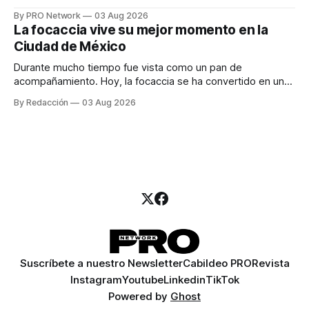
especialista en marketing para las campañas, un copywriter
By PRO Network
03 Aug 2026
para los textos, alguien que supiera de publicidad digital
La focaccia vive su mejor momento en la
para encontrar prospectos, un vendedor para atender
Ciudad de México
llamadas y mensajes, y —con suerte— una persona
Durante mucho tiempo fue vista como un pan de
acompañamiento. Hoy, la focaccia se ha convertido en uno
de los platillos favoritos de quienes buscan cocina
By Redacción
03 Aug 2026
artesanal, ingredientes de calidad y experiencias que
invitan a compartir alrededor de la mesa. Durante mucho
tiempo, hablar de cocina italiana era siempre de
Suscríbete a nuestro Newsletter
Cabildeo PRO
Revista
Instagram
Youtube
Linkedin
TikTok
Powered by
Ghost