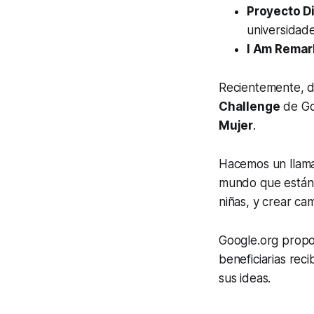
Proyecto D
universidade
I Am Remar
Recientemente, d
Challenge
de Go
Mujer
.
Hacemos un llamad
mundo que están
niñas, y crear ca
Google.org propor
beneficiarias reci
sus ideas.