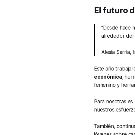
El futuro
“Desde hace m
alrededor del
Alesia Sarria,
Este año trabajar
económica,
herr
femenino y herra
Para nosotras es
nuestros esfuerzo
También, contin
jóvenes sobre ca