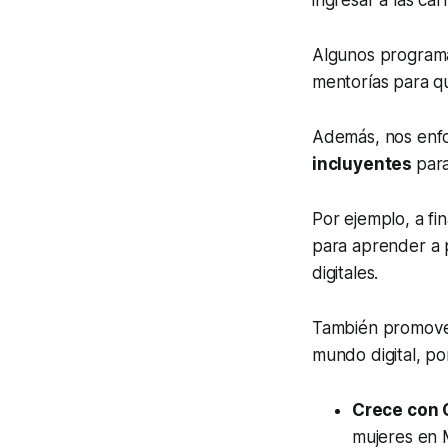
ingresar a las ca
Algunos programa
mentorías para q
Además, nos enf
incluyentes
para
Por ejemplo, a fi
para aprender a 
digitales.
También promo
mundo digital, po
Crece con 
mujeres en 