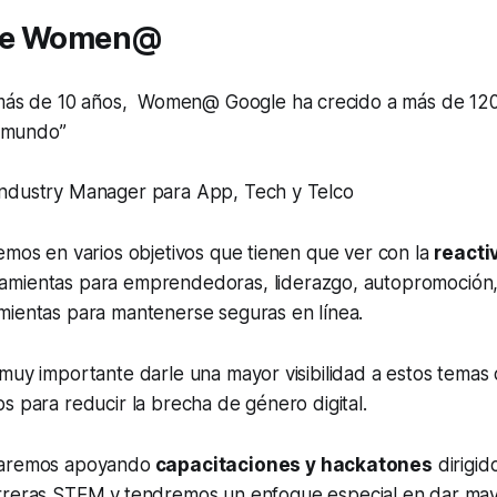
 de Women@
ás de 10 años, Women@ Google ha crecido a más de 120
 mundo”
 Industry Manager para App, Tech y Telco
emos en varios objetivos que tienen que ver con la
reacti
amientas para emprendedoras, liderazgo, autopromoción
mientas para mantenerse seguras en línea.
 muy importante darle una mayor visibilidad a estos tema
s para reducir la brecha de género digital.
uaremos apoyando
capacitaciones y hackatones
dirigid
rreras STEM y
tendremos un enfoque especial en dar mayor