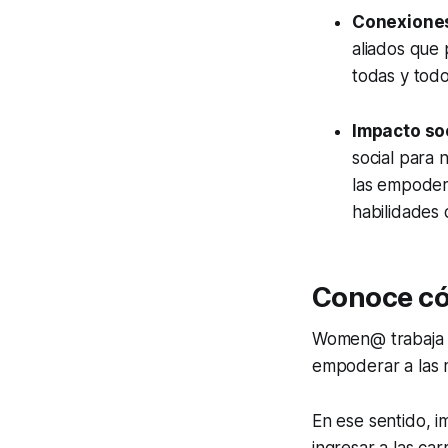
Conexion
aliados que 
todas y todo
Impacto so
social para 
las empodera
habilidades d
Conoce có
Women@ trabaja e
empoderar a las 
En ese sentido, i