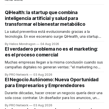
QiHealth: la startup que combina
inteligencia artificial y salud para
transformar el bienestar metabólico
La salud preventiva está evolucionando gracias a la
tecnología. En ese escenario surge QiHealth, una startup
que desarrolla un ecosistema digital capaz de integrar
By Helios Mondragon
04 Aug 2026
dispositivos inteligentes, inteligencia artificial y monitoreo
El verdadero problema no es el marketing:
en tiempo real para ayudar a las personas a tomar mejores
es el proceso comercial
decisiones sobre su salud metabólica. Su propuesta busca
responder
Muchas empresas llegan a la misma conclusión cuando sus
campañas digitales no generan ventas: "el marketing no
funciona". Sin embargo, para Marcelo Gutiérrez, CEO de
By PRO Network
03 Aug 2026
INTERIUS, el problema suele estar en otro lugar. Durante
El Negocio Autónomo: Nueva Oportunidad
una entrevista para el podcast SER PRO, el especialista en
para Empresarios y Emprendedores
marketing digital explicó que
Durante décadas, hacer crecer un negocio quería decir una
sola cosa: contratar. Un diseñador para los anuncios, un
especialista en marketing para las campañas, un copywriter
By PRO Network
03 Aug 2026
para los textos, alguien que supiera de publicidad digital