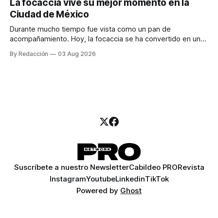
La focaccia vive su mejor momento en la
para encontrar prospectos, un vendedor para atender
Ciudad de México
llamadas y mensajes, y —con suerte— una persona
Durante mucho tiempo fue vista como un pan de
acompañamiento. Hoy, la focaccia se ha convertido en uno
de los platillos favoritos de quienes buscan cocina
By Redacción
03 Aug 2026
artesanal, ingredientes de calidad y experiencias que
invitan a compartir alrededor de la mesa. Durante mucho
tiempo, hablar de cocina italiana era siempre de
Suscríbete a nuestro Newsletter
Cabildeo PRO
Revista
Instagram
Youtube
Linkedin
TikTok
Powered by
Ghost