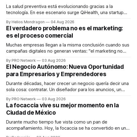
La salud preventiva está evolucionando gracias a la
tecnología. En ese escenario surge QiHealth, una startup
que desarrolla un ecosistema digital capaz de integrar
By Helios Mondragon
04 Aug 2026
dispositivos inteligentes, inteligencia artificial y monitoreo
El verdadero problema no es el marketing:
en tiempo real para ayudar a las personas a tomar mejores
es el proceso comercial
decisiones sobre su salud metabólica. Su propuesta busca
responder
Muchas empresas llegan a la misma conclusión cuando sus
campañas digitales no generan ventas: "el marketing no
funciona". Sin embargo, para Marcelo Gutiérrez, CEO de
By PRO Network
03 Aug 2026
INTERIUS, el problema suele estar en otro lugar. Durante
El Negocio Autónomo: Nueva Oportunidad
una entrevista para el podcast SER PRO, el especialista en
para Empresarios y Emprendedores
marketing digital explicó que
Durante décadas, hacer crecer un negocio quería decir una
sola cosa: contratar. Un diseñador para los anuncios, un
especialista en marketing para las campañas, un copywriter
By PRO Network
03 Aug 2026
para los textos, alguien que supiera de publicidad digital
La focaccia vive su mejor momento en la
para encontrar prospectos, un vendedor para atender
Ciudad de México
llamadas y mensajes, y —con suerte— una persona
Durante mucho tiempo fue vista como un pan de
acompañamiento. Hoy, la focaccia se ha convertido en uno
de los platillos favoritos de quienes buscan cocina