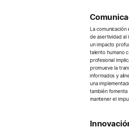
Comunicac
La comunicación e
de asertividad al
un impacto profun
talento humano c
profesional impli
promueve la tran
informados y alin
una implementació
también fomenta l
mantener el impul
Innovación