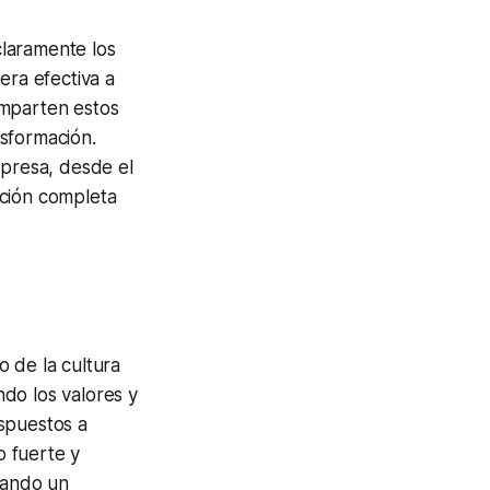
claramente los
ra efectiva a
omparten estos
sformación.
mpresa, desde el
ación completa
 de la cultura
do los valores y
spuestos a
o fuerte y
reando un