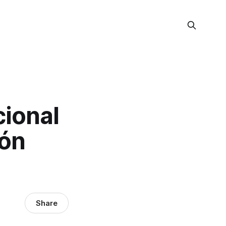
cional
ión
Share