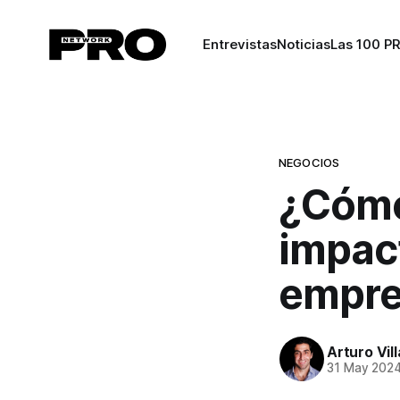
Entrevistas
Noticias
Las 100 P
NEGOCIOS
¿Cómo 
impact
empre
Arturo Vil
31 May 202