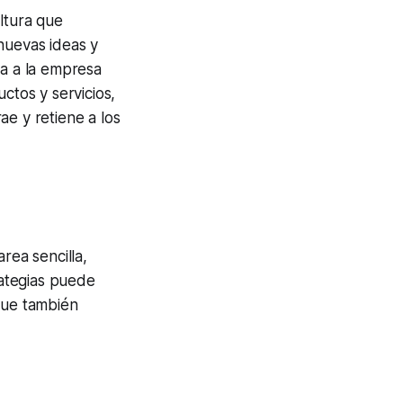
ltura que
nuevas ideas y
na a la empresa
ctos y servicios,
ae y retiene a los
rea sencilla,
rategias puede
que también