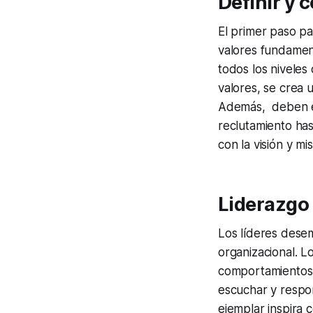
Definir y 
El primer paso pa
valores fundamen
todos los nivele
valores, se crea 
Además, deben est
reclutamiento ha
con la visión y mi
Liderazgo
Los líderes desem
organizacional. L
comportamientos d
escuchar y respo
ejemplar inspira 