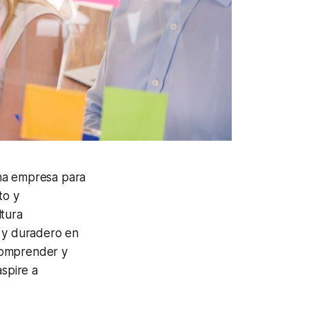
una empresa para
to y
ltura
o y duradero en
Comprender y
aspire a