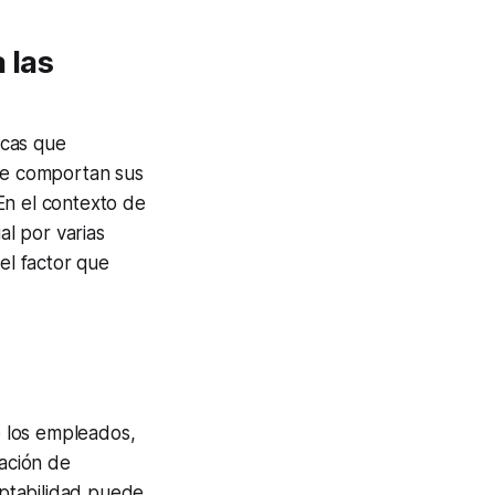
 las
icas que
 se comportan sus
En el contexto de
al por varias
el factor que
 los empleados,
sación de
aptabilidad puede