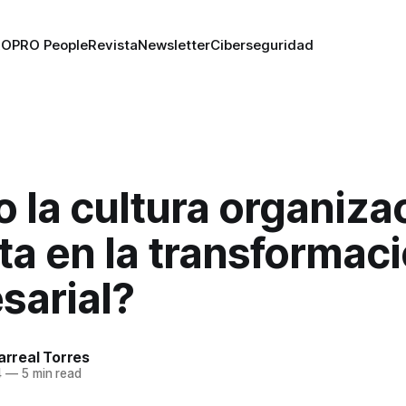
RO
PRO People
Revista
Newsletter
Ciberseguridad
la cultura organiza
a en la transformac
sarial?
larreal Torres
4
—
5 min read