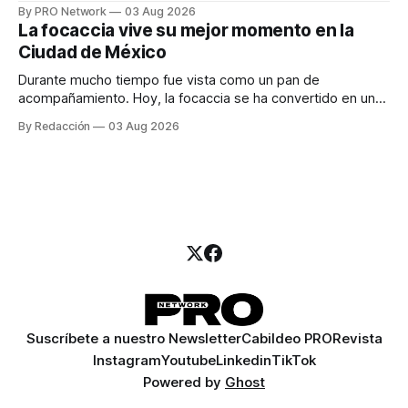
especialista en marketing para las campañas, un copywriter
By PRO Network
03 Aug 2026
para los textos, alguien que supiera de publicidad digital
La focaccia vive su mejor momento en la
para encontrar prospectos, un vendedor para atender
Ciudad de México
llamadas y mensajes, y —con suerte— una persona
Durante mucho tiempo fue vista como un pan de
acompañamiento. Hoy, la focaccia se ha convertido en uno
de los platillos favoritos de quienes buscan cocina
By Redacción
03 Aug 2026
artesanal, ingredientes de calidad y experiencias que
invitan a compartir alrededor de la mesa. Durante mucho
tiempo, hablar de cocina italiana era siempre de
Suscríbete a nuestro Newsletter
Cabildeo PRO
Revista
Instagram
Youtube
Linkedin
TikTok
Powered by
Ghost