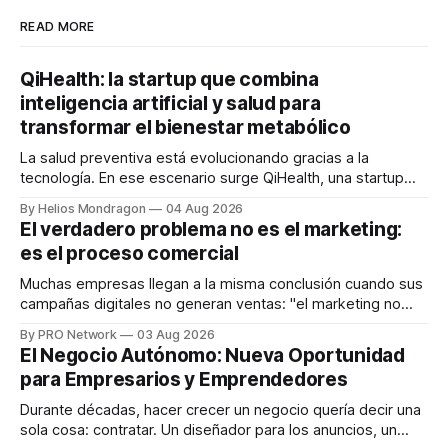
READ MORE
QiHealth: la startup que combina
inteligencia artificial y salud para
transformar el bienestar metabólico
La salud preventiva está evolucionando gracias a la
tecnología. En ese escenario surge QiHealth, una startup
que desarrolla un ecosistema digital capaz de integrar
By Helios Mondragon
04 Aug 2026
dispositivos inteligentes, inteligencia artificial y monitoreo
El verdadero problema no es el marketing:
en tiempo real para ayudar a las personas a tomar mejores
es el proceso comercial
decisiones sobre su salud metabólica. Su propuesta busca
responder
Muchas empresas llegan a la misma conclusión cuando sus
campañas digitales no generan ventas: "el marketing no
funciona". Sin embargo, para Marcelo Gutiérrez, CEO de
By PRO Network
03 Aug 2026
INTERIUS, el problema suele estar en otro lugar. Durante
El Negocio Autónomo: Nueva Oportunidad
una entrevista para el podcast SER PRO, el especialista en
para Empresarios y Emprendedores
marketing digital explicó que
Durante décadas, hacer crecer un negocio quería decir una
sola cosa: contratar. Un diseñador para los anuncios, un