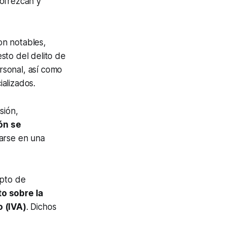
 ofrezcan y
n notables,
esto del delito de
ersonal, así como
alizados.
sión,
ón se
arse en una
epto de
o sobre la
 (IVA)
. Dichos