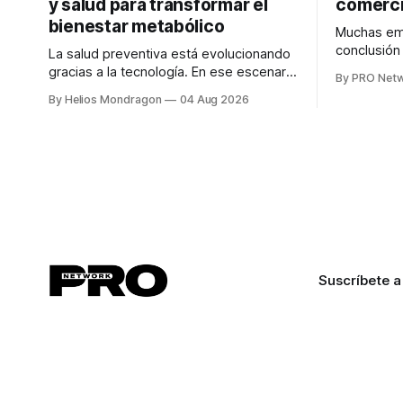
y salud para transformar el
comerci
bienestar metabólico
Muchas emp
conclusió
La salud preventiva está evolucionando
digitales n
gracias a la tecnología. En ese escenario
By PRO Net
marketing 
surge QiHealth, una startup que
By Helios Mondragon
04 Aug 2026
para Marce
desarrolla un ecosistema digital capaz
INTERIUS, 
de integrar dispositivos inteligentes,
otro lugar. Durante una entrevista para el
inteligencia artificial y monitoreo en
podcast SE
tiempo real para ayudar a las personas a
marketing d
tomar mejores decisiones sobre su
salud metabólica. Su propuesta busca
responder
Suscríbete a