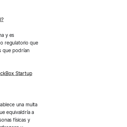
l?
na y es
o regulatorio que
as que podrían
ackBox Startup
ablece una multa
que equivaldría a
sonas físicas y