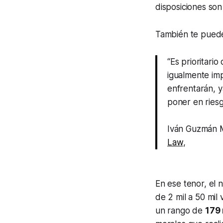
disposiciones son
También te puede
“Es prioritari
igualmente im
enfrentarán, y
poner en riesg
Iván Guzmán Mo
Law
,
En ese tenor, el 
de 2 mil a 50 mil
un rango de
179 