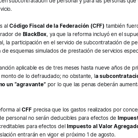
icen subcontratación de personal y para las personas que
vicio.
s al
Código Fiscal de la Federación (CFF)
también fuero
orador de
BlackBox
, ya que la reforma incluyó en el supu
al, la participación en el servicio de subcontratación de p
 de esquemas simulados de prestación de servicios especi
sanción aplicable es de tres meses hasta nueve años de pri
monto de lo defraudado; no obstante, l
a subcontrataci
mo un “agravante”
por lo que las penas deberán aument
eforma al
CFF
precisa que los gastos realizados por conc
de personal no serán deducibles para efectos de
Impuest
acreditables para efectos del
Impuesto al Valor Agregado
islación entrarán en vigor el próximo 1 de agosto.