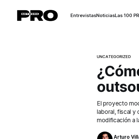
Entrevistas
Noticias
Las 100 P
UNCATEGORIZED
¿Cómo
outsou
El proyecto modi
laboral, fiscal 
modificación a l
Arturo Vil