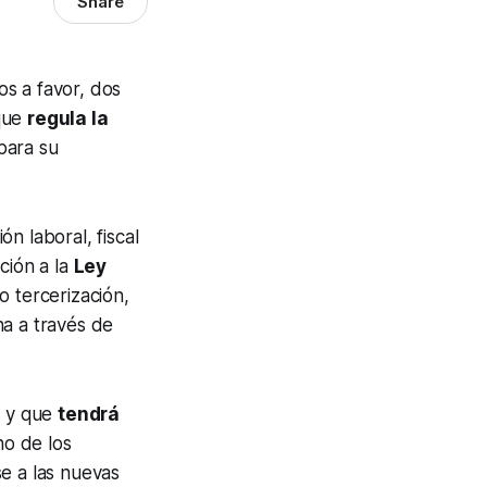
Share
s a favor, dos
 que
regula la
 para su
ón laboral, fiscal
ción a la
Ley
o tercerización,
na a través de
o y que
tendrá
no de los
e a las nuevas