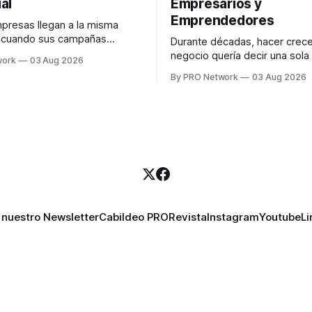
al
Empresarios y
Emprendedores
resas llegan a la misma
n cuando sus campañas
Durante décadas, hacer crece
o generan ventas: "el
negocio quería decir una sola
work
03 Aug 2026
no funciona". Sin embargo,
contratar. Un diseñador para l
By PRO Network
03 Aug 2026
lo Gutiérrez, CEO de
anuncios, un especialista en 
el problema suele estar en
para las campañas, un copywr
los textos, alguien que supier
R PRO, el especialista en
publicidad digital para encontr
igital explicó que
prospectos, un vendedor par
llamadas y mensajes, y —co
una persona
 nuestro Newsletter
Cabildeo PRO
Revista
Instagram
Youtube
Li