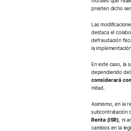
morales que real
presten dicho ser
Las modificacione
destaca el colab
defraudación fisc
la implementación
En este caso, la 
dependiendo del 
considerará co
mitad.
Asimismo, en la r
subcontratación 
Renta (ISR)
, ni 
cambios en la leg