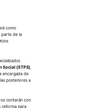
ará como
 parte de la
icios
ecializados
n Social (STPS)
,
la encargada de
ías posteriores a
eros contarán con
a reforma para