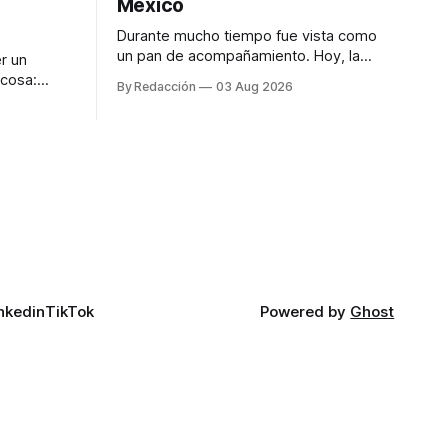
México
Durante mucho tiempo fue vista como
un pan de acompañamiento. Hoy, la
r un
focaccia se ha convertido en uno de los
 cosa:
By Redacción
03 Aug 2026
platillos favoritos de quienes buscan
os
cocina artesanal, ingredientes de calidad
marketing
y experiencias que invitan a compartir
iter para
alrededor de la mesa. Durante mucho
a de
tiempo, hablar de cocina italiana era
ar
siempre de
a atender
n suerte—
nkedin
TikTok
Powered by
Ghost