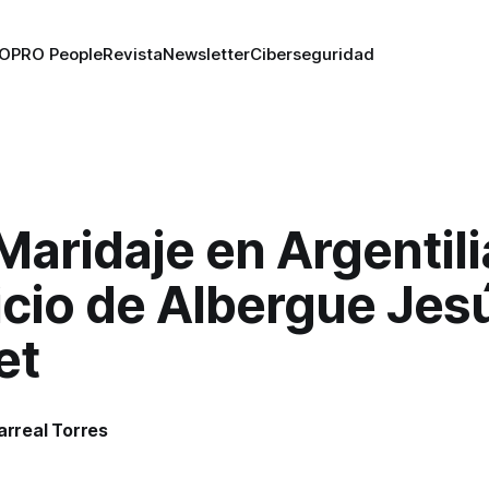
RO
PRO People
Revista
Newsletter
Ciberseguridad
aridaje en Argentili
icio de Albergue Jes
et
larreal Torres