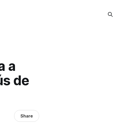
a a
ús de
Share