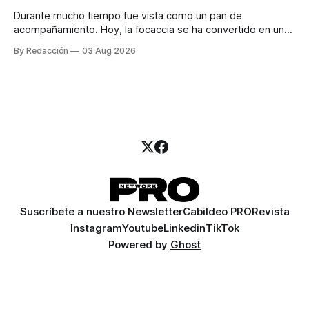
Durante mucho tiempo fue vista como un pan de
acompañamiento. Hoy, la focaccia se ha convertido en uno
de los platillos favoritos de quienes buscan cocina
By Redacción
03 Aug 2026
artesanal, ingredientes de calidad y experiencias que
invitan a compartir alrededor de la mesa. Durante mucho
tiempo, hablar de cocina italiana era siempre de
Suscríbete a nuestro Newsletter
Cabildeo PRO
Revista
Instagram
Youtube
Linkedin
TikTok
Powered by
Ghost