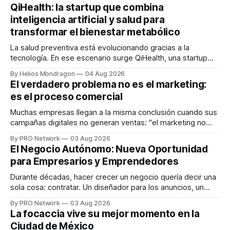
QiHealth: la startup que combina
inteligencia artificial y salud para
transformar el bienestar metabólico
La salud preventiva está evolucionando gracias a la
tecnología. En ese escenario surge QiHealth, una startup
que desarrolla un ecosistema digital capaz de integrar
By Helios Mondragon
04 Aug 2026
dispositivos inteligentes, inteligencia artificial y monitoreo
El verdadero problema no es el marketing:
en tiempo real para ayudar a las personas a tomar mejores
es el proceso comercial
decisiones sobre su salud metabólica. Su propuesta busca
responder
Muchas empresas llegan a la misma conclusión cuando sus
campañas digitales no generan ventas: "el marketing no
funciona". Sin embargo, para Marcelo Gutiérrez, CEO de
By PRO Network
03 Aug 2026
INTERIUS, el problema suele estar en otro lugar. Durante
El Negocio Autónomo: Nueva Oportunidad
una entrevista para el podcast SER PRO, el especialista en
para Empresarios y Emprendedores
marketing digital explicó que
Durante décadas, hacer crecer un negocio quería decir una
sola cosa: contratar. Un diseñador para los anuncios, un
especialista en marketing para las campañas, un copywriter
By PRO Network
03 Aug 2026
para los textos, alguien que supiera de publicidad digital
La focaccia vive su mejor momento en la
para encontrar prospectos, un vendedor para atender
Ciudad de México
llamadas y mensajes, y —con suerte— una persona