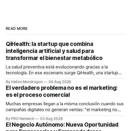
READ MORE
QiHealth: la startup que combina
inteligencia artificial y salud para
transformar el bienestar metabólico
La salud preventiva está evolucionando gracias a la
tecnología. En ese escenario surge QiHealth, una startup
que desarrolla un ecosistema digital capaz de integrar
By Helios Mondragon
04 Aug 2026
dispositivos inteligentes, inteligencia artificial y monitoreo
El verdadero problema no es el marketing:
en tiempo real para ayudar a las personas a tomar mejores
es el proceso comercial
decisiones sobre su salud metabólica. Su propuesta busca
responder
Muchas empresas llegan a la misma conclusión cuando sus
campañas digitales no generan ventas: "el marketing no
funciona". Sin embargo, para Marcelo Gutiérrez, CEO de
By PRO Network
03 Aug 2026
INTERIUS, el problema suele estar en otro lugar. Durante
El Negocio Autónomo: Nueva Oportunidad
una entrevista para el podcast SER PRO, el especialista en