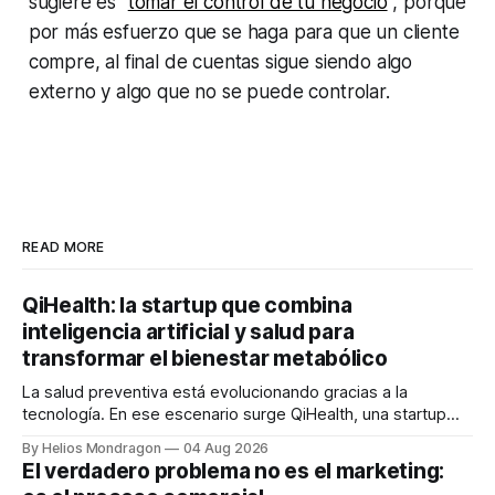
sugiere es "
tomar el control de tu negocio
", porque
por más esfuerzo que se haga para que un cliente
compre, al final de cuentas sigue siendo algo
externo y algo que no se puede controlar.
READ MORE
QiHealth: la startup que combina
inteligencia artificial y salud para
transformar el bienestar metabólico
La salud preventiva está evolucionando gracias a la
tecnología. En ese escenario surge QiHealth, una startup
que desarrolla un ecosistema digital capaz de integrar
By Helios Mondragon
04 Aug 2026
dispositivos inteligentes, inteligencia artificial y monitoreo
El verdadero problema no es el marketing:
en tiempo real para ayudar a las personas a tomar mejores