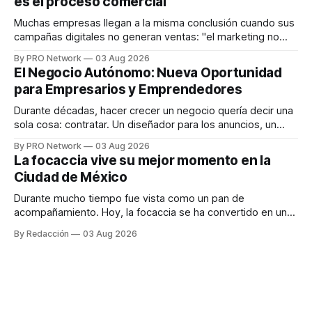
es el proceso comercial
decisiones sobre su salud metabólica. Su propuesta busca
responder
Muchas empresas llegan a la misma conclusión cuando sus
campañas digitales no generan ventas: "el marketing no
funciona". Sin embargo, para Marcelo Gutiérrez, CEO de
By PRO Network
03 Aug 2026
INTERIUS, el problema suele estar en otro lugar. Durante
El Negocio Autónomo: Nueva Oportunidad
una entrevista para el podcast SER PRO, el especialista en
para Empresarios y Emprendedores
marketing digital explicó que
Durante décadas, hacer crecer un negocio quería decir una
sola cosa: contratar. Un diseñador para los anuncios, un
especialista en marketing para las campañas, un copywriter
By PRO Network
03 Aug 2026
para los textos, alguien que supiera de publicidad digital
La focaccia vive su mejor momento en la
para encontrar prospectos, un vendedor para atender
Ciudad de México
llamadas y mensajes, y —con suerte— una persona
Durante mucho tiempo fue vista como un pan de
acompañamiento. Hoy, la focaccia se ha convertido en uno
de los platillos favoritos de quienes buscan cocina
By Redacción
03 Aug 2026
artesanal, ingredientes de calidad y experiencias que
invitan a compartir alrededor de la mesa. Durante mucho
tiempo, hablar de cocina italiana era siempre de