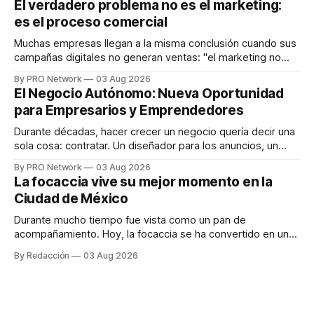
El verdadero problema no es el marketing:
en tiempo real para ayudar a las personas a tomar mejores
es el proceso comercial
decisiones sobre su salud metabólica. Su propuesta busca
responder
Muchas empresas llegan a la misma conclusión cuando sus
campañas digitales no generan ventas: "el marketing no
funciona". Sin embargo, para Marcelo Gutiérrez, CEO de
By PRO Network
03 Aug 2026
INTERIUS, el problema suele estar en otro lugar. Durante
El Negocio Autónomo: Nueva Oportunidad
una entrevista para el podcast SER PRO, el especialista en
para Empresarios y Emprendedores
marketing digital explicó que
Durante décadas, hacer crecer un negocio quería decir una
sola cosa: contratar. Un diseñador para los anuncios, un
especialista en marketing para las campañas, un copywriter
By PRO Network
03 Aug 2026
para los textos, alguien que supiera de publicidad digital
La focaccia vive su mejor momento en la
para encontrar prospectos, un vendedor para atender
Ciudad de México
llamadas y mensajes, y —con suerte— una persona
Durante mucho tiempo fue vista como un pan de
acompañamiento. Hoy, la focaccia se ha convertido en uno
de los platillos favoritos de quienes buscan cocina
By Redacción
03 Aug 2026
artesanal, ingredientes de calidad y experiencias que
invitan a compartir alrededor de la mesa. Durante mucho
tiempo, hablar de cocina italiana era siempre de